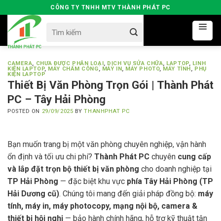
Skip
CÔNG TY TNHH MTV THÀNH PHÁT PC
to
Search
content
for:
CAMERA
,
CHƯA ĐƯỢC PHÂN LOẠI
,
DỊCH VỤ SỬA CHỮA
,
LAPTOP
,
LINH
KIỆN LAPTOP
,
MÁY CHẤM CÔNG
,
MÁY IN
,
MÁY PHOTO
,
MÁY TÍNH
,
PHỤ
KIỆN LAPTOP
Thiết Bị Văn Phòng Trọn Gói | Thành Phát
PC – Tây Hải Phòng
POSTED ON
29/09/2025
BY
THANHPHAT PC
Bạn muốn trang bị một văn phòng chuyên nghiệp, vận hành
ổn định và tối ưu chi phí?
Thành Phát PC
chuyên
cung cấp
và lắp đặt trọn bộ thiết bị văn phòng
cho doanh nghiệp tại
TP Hải Phòng
— đặc biệt khu vực
phía Tây Hải Phòng (TP
Hải Dương cũ)
. Chúng tôi mang đến giải pháp đồng bộ:
máy
tính, máy in, máy photocopy, mạng nội bộ, camera &
thiết bị hội nghị
— bảo hành chính hãng, hỗ trợ kỹ thuật tận