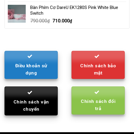
was:
is:
Bàn Phím Cơ DareU EK1280S Pink White Blue
210.000₫.
195.000₫.
Switch
Original
Current
790.000
710.000
₫
₫
price
price
was:
is:
790.000₫.
710.000₫.
Điều khoản sử
Chính sách bảo
dụng
mật
Chính sách đổi
Chính sách vận
trả
chuyển