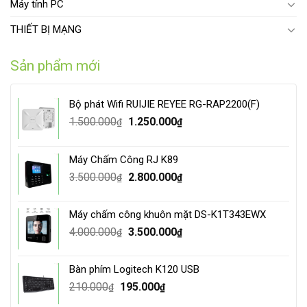
Máy tính PC
THIẾT BỊ MẠNG
Sản phẩm mới
Bộ phát Wifi RUIJIE REYEE RG-RAP2200(F)
Original
Current
1.500.000
1.250.000
₫
₫
price
price
was:
is:
Máy Chấm Công RJ K89
1.500.000₫.
1.250.000₫.
Original
Current
3.500.000
2.800.000
₫
₫
price
price
was:
is:
Máy chấm công khuôn mặt DS-K1T343EWX
3.500.000₫.
2.800.000₫.
Original
Current
4.000.000
3.500.000
₫
₫
price
price
was:
is:
Bàn phím Logitech K120 USB
4.000.000₫.
3.500.000₫.
Original
Current
210.000
195.000
₫
₫
price
price