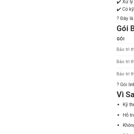
✔️ Xử lý
✔️ Có kỹ
? Đây là
Gói 
GÓI
Bảo trì 
Bảo trì t
Bảo trì 
? Gói li
Vì S
Kỹ th
Hỗ tr
Không