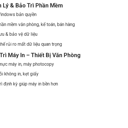
n Lý & Bảo Trì Phần Mềm
Windows bản quyền
hần mềm văn phòng, kế toán, bán hàng
ưu & bảo vệ dữ liệu
hế rủi ro mất dữ liệu quan trọng
Trì Máy In – Thiết Bị Văn Phòng
mực máy in, máy photocopy
ỗi không in, kẹt giấy
rì định kỳ giúp máy in bền hơn