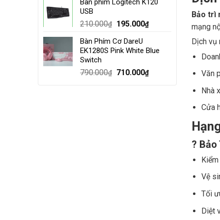
Bàn phím Logitech K120
was:
is:
USB
Bảo trì
4.000.000₫.
3.500.000₫.
Original
Current
210.000
195.000
₫
₫
mạng nội
price
price
Bàn Phím Cơ DareU
Dịch vụ 
was:
is:
EK1280S Pink White Blue
210.000₫.
195.000₫.
Doanh
Switch
Original
Current
790.000
710.000
₫
₫
Văn 
price
price
Nhà x
was:
is:
790.000₫.
710.000₫.
Cửa h
Hạng
? Bảo 
Kiểm 
Vệ si
Tối ư
Diệt 