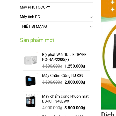
Máy PHOTOCOPY
Máy tính PC
THIẾT BỊ MẠNG
Sản phẩm mới
Bộ phát Wifi RUIJIE REYEE
RG-RAP2200(F)
Original
Current
1.500.000
1.250.000
₫
₫
price
price
Máy Chấm Công RJ K89
was:
is:
Original
Current
3.500.000
1.500.000₫.
2.800.000
1.250.000₫.
₫
₫
price
price
was:
is:
Máy chấm công khuôn mặt
3.500.000₫.
2.800.000₫.
DS-K1T343EWX
Original
Current
4.000.000
3.500.000
₫
₫
price
price
Dịch