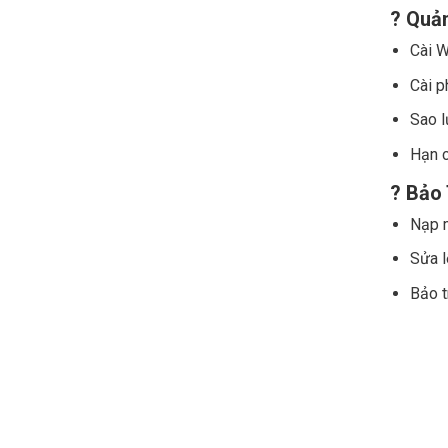
? Quả
Cài 
Cài p
Sao l
Hạn c
? Bảo 
Nạp 
Sửa l
Bảo t