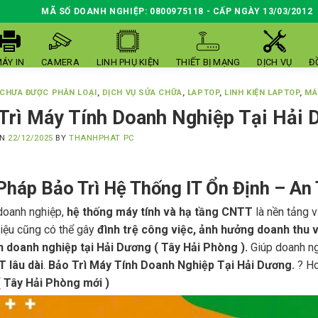
MÃ SỐ DOANH NGHIỆP: 0800975118 - CẤP NGÀY 13/03/2012
ÁY IN
CAMERA
LINH PHỤ KIỆN
THIẾT BỊ MẠNG
DỊCH VỤ
Đ
CHƯA ĐƯỢC PHÂN LOẠI
,
DỊCH VỤ SỬA CHỮA
,
LAPTOP
,
LINH KIỆN LAPTOP
,
MÁ
Trì Máy Tính Doanh Nghiệp Tại Hải 
ON
22/12/2025
BY
THANHPHAT PC
 Pháp Bảo Trì Hệ Thống IT Ổn Định – An 
doanh nghiệp,
hệ thống máy tính và hạ tầng CNTT
là nền tảng v
iệu cũng có thể gây
đình trệ công việc, ảnh hưởng doanh thu v
h doanh nghiệp tại Hải Dương ( Tây Hải Phòng ).
Giúp doanh n
IT lâu dài
.
Bảo Trì Máy Tính Doanh Nghiệp Tại Hải Dương.
? Ho
 Tây Hải Phòng mới )