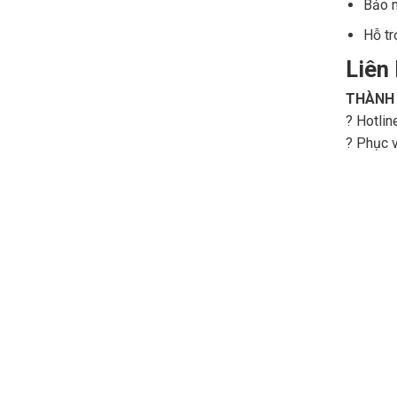
Bảo m
Hỗ tr
Liên
THÀNH
? Hotlin
? Phục 