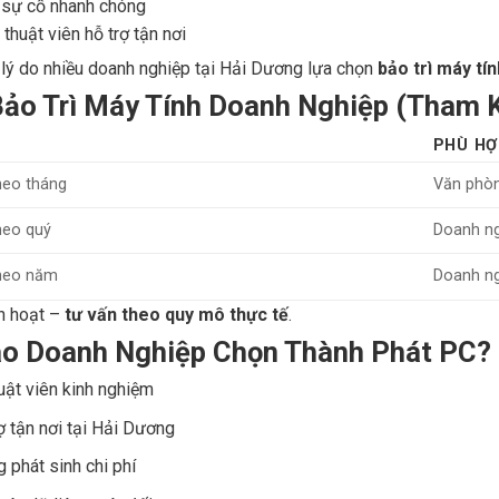
 sự cố nhanh chóng
 thuật viên hỗ trợ tận nơi
 lý do nhiều doanh nghiệp tại Hải Dương lựa chọn
bảo trì máy tí
Bảo Trì Máy Tính Doanh Nghiệp (Tham 
PHÙ HỢ
theo tháng
Văn phò
heo quý
Doanh ng
theo năm
Doanh ng
nh hoạt –
tư vấn theo quy mô thực tế
.
ao Doanh Nghiệp Chọn Thành Phát PC?
uật viên kinh nghiệm
ợ tận nơi tại Hải Dương
 phát sinh chi phí