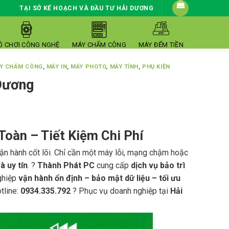
TẠI SỞ KẾ HOẠCH VÀ ĐẦU TƯ HẢI DƯƠNG
Ồ CHƠI CÔNG NGHỆ
MÁY CHẤM CÔNG
MÁY ĐẾM TIỀN
Y CHẤM CÔNG
,
MÁY IN
,
MÁY PHOTO
,
MÁY TÍNH
,
PHỤ KIỆN
Dương
Toàn – Tiết Kiệm Chi Phí
ận hành cốt lõi. Chỉ cần một máy lỗi, mạng chậm hoặc
à uy tín
. ?
Thành Phát PC
cung cấp
dịch vụ bảo trì
ghiệp
vận hành ổn định – bảo mật dữ liệu – tối ưu
tline:
0934.335.792
? Phục vụ doanh nghiệp tại
Hải