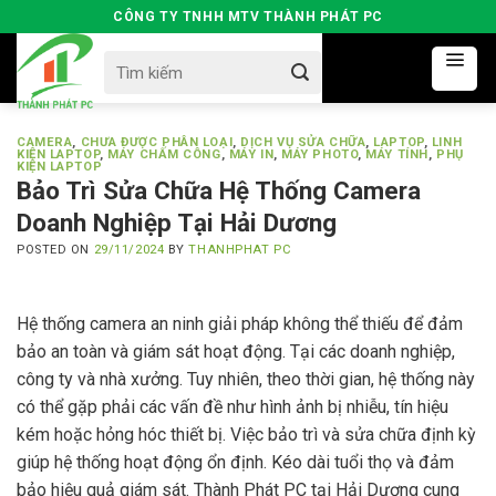
Skip
CÔNG TY TNHH MTV THÀNH PHÁT PC
to
Search
content
for:
CAMERA
,
CHƯA ĐƯỢC PHÂN LOẠI
,
DỊCH VỤ SỬA CHỮA
,
LAPTOP
,
LINH
KIỆN LAPTOP
,
MÁY CHẤM CÔNG
,
MÁY IN
,
MÁY PHOTO
,
MÁY TÍNH
,
PHỤ
KIỆN LAPTOP
Bảo Trì Sửa Chữa Hệ Thống Camera
Doanh Nghiệp Tại Hải Dương
POSTED ON
29/11/2024
BY
THANHPHAT PC
Hệ thống camera an ninh giải pháp không thể thiếu để đảm
bảo an toàn và giám sát hoạt động. Tại các doanh nghiệp,
công ty và nhà xưởng. Tuy nhiên, theo thời gian, hệ thống này
có thể gặp phải các vấn đề như hình ảnh bị nhiễu, tín hiệu
kém hoặc hỏng hóc thiết bị. Việc bảo trì và sửa chữa định kỳ
giúp hệ thống hoạt động ổn định. Kéo dài tuổi thọ và đảm
bảo hiệu quả giám sát. Thành Phát PC tại Hải Dương cung