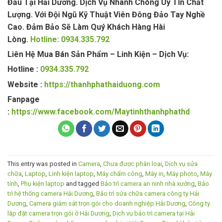
Đầu Tại Hải Dương. Dịch Vụ Nhanh Chóng Uy Tín Chất
Lượng. Với Đội Ngũ Kỹ Thuật Viên Đông Đảo Tay Nghề
Cao. Đảm Bảo Sẽ Làm Quý Khách Hàng Hài
Lòng.
Hotline: 0934.335.792
Liên Hệ Mua Bán Sản Phẩm – Linh Kiện – Dịch Vụ:
Hotline :
0934.335.792
Website :
https://thanhphathaiduong.com
Fanpage
:
https://www.facebook.com/Maytinhthanhphathd
This entry was posted in
Camera
,
Chưa được phân loại
,
Dịch vụ sửa
chữa
,
Laptop
,
Linh kiện laptop
,
Máy chấm công
,
Máy in
,
Máy photo
,
Máy
tính
,
Phụ kiện laptop
and tagged
Bảo trì camera an ninh nhà xưởng
,
Bảo
trì hệ thống camera Hải Dương
,
Bảo trì sửa chữa camera công ty Hải
Dương
,
Camera giám sát trọn gói cho doanh nghiệp Hải Dương
,
Công ty
lắp đặt camera trọn gói ở Hải Dương
,
Dịch vụ bảo trì camera tại Hải