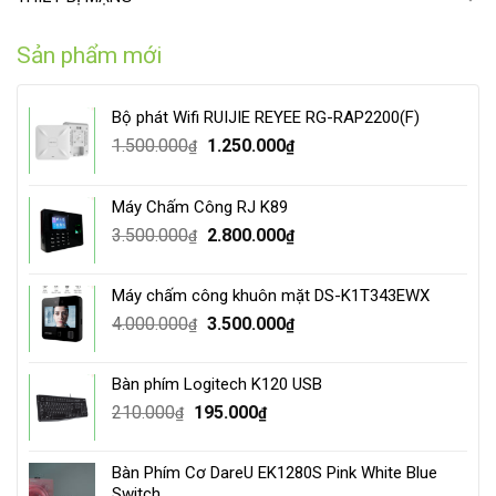
Sản phẩm mới
Bộ phát Wifi RUIJIE REYEE RG-RAP2200(F)
Original
Current
1.500.000
1.250.000
₫
₫
price
price
was:
is:
Máy Chấm Công RJ K89
1.500.000₫.
1.250.000₫.
Original
Current
3.500.000
2.800.000
₫
₫
price
price
was:
is:
Máy chấm công khuôn mặt DS-K1T343EWX
3.500.000₫.
2.800.000₫.
Original
Current
4.000.000
3.500.000
₫
₫
price
price
was:
is:
Bàn phím Logitech K120 USB
4.000.000₫.
3.500.000₫.
Original
Current
210.000
195.000
₫
₫
price
price
was:
is:
Bàn Phím Cơ DareU EK1280S Pink White Blue
210.000₫.
195.000₫.
Switch