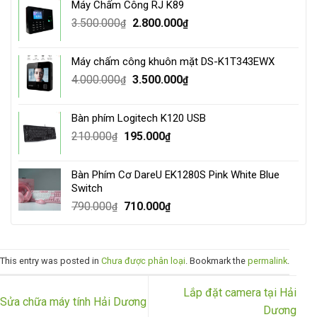
Máy Chấm Công RJ K89
1.500.000₫.
1.250.000₫.
Original
Current
3.500.000
2.800.000
₫
₫
price
price
was:
is:
Máy chấm công khuôn mặt DS-K1T343EWX
3.500.000₫.
2.800.000₫.
Original
Current
4.000.000
3.500.000
₫
₫
price
price
was:
is:
Bàn phím Logitech K120 USB
4.000.000₫.
3.500.000₫.
Original
Current
210.000
195.000
₫
₫
price
price
was:
is:
Bàn Phím Cơ DareU EK1280S Pink White Blue
210.000₫.
195.000₫.
Switch
Original
Current
790.000
710.000
₫
₫
price
price
was:
is:
790.000₫.
710.000₫.
This entry was posted in
Chưa được phân loại
. Bookmark the
permalink
.
Lắp đặt camera tại Hải
Sửa chữa máy tính Hải Dương
Dương