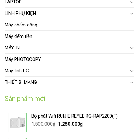
LAPTOP
LINH PHỤ KIỆN
Máy chấm công
Máy đếm tiền
MÁY IN
Máy PHOTOCOPY
Máy tính PC
THIẾT BỊ MẠNG
Sản phẩm mới
Bộ phát Wifi RUIJIE REYEE RG-RAP2200(F)
Original
Current
1.500.000
1.250.000
₫
₫
price
price
was:
is: