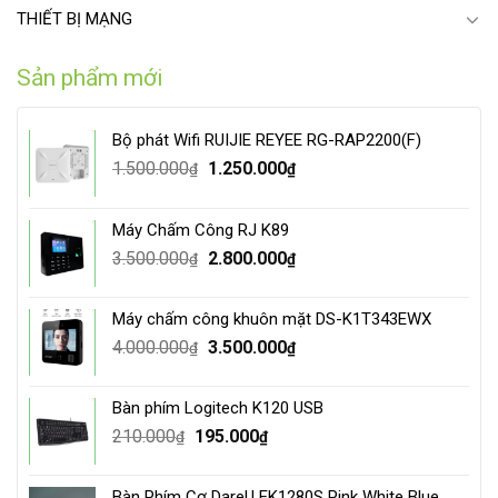
THIẾT BỊ MẠNG
Sản phẩm mới
Bộ phát Wifi RUIJIE REYEE RG-RAP2200(F)
Original
Current
1.500.000
1.250.000
₫
₫
price
price
was:
is:
Máy Chấm Công RJ K89
1.500.000₫.
1.250.000₫.
Original
Current
3.500.000
2.800.000
₫
₫
price
price
was:
is:
Máy chấm công khuôn mặt DS-K1T343EWX
3.500.000₫.
2.800.000₫.
Original
Current
4.000.000
3.500.000
₫
₫
price
price
was:
is:
Bàn phím Logitech K120 USB
4.000.000₫.
3.500.000₫.
Original
Current
210.000
195.000
₫
₫
price
price
was:
is:
Bàn Phím Cơ DareU EK1280S Pink White Blue