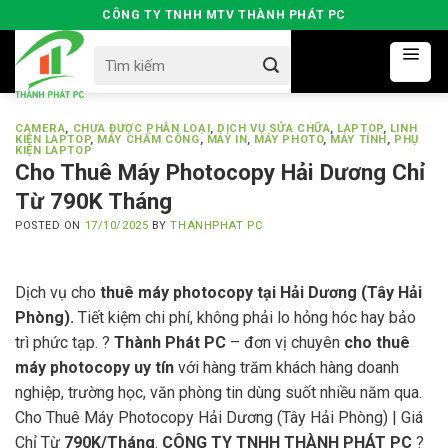
Skip
CÔNG TY TNHH MTV THÀNH PHÁT PC
to
Search
content
for:
CAMERA
,
CHƯA ĐƯỢC PHÂN LOẠI
,
DỊCH VỤ SỬA CHỮA
,
LAPTOP
,
LINH
KIỆN LAPTOP
,
MÁY CHẤM CÔNG
,
MÁY IN
,
MÁY PHOTO
,
MÁY TÍNH
,
PHỤ
KIỆN LAPTOP
Cho Thuê Máy Photocopy Hải Dương Chỉ
Từ 790K Tháng
POSTED ON
17/10/2025
BY
THANHPHAT PC
Dịch vụ cho
thuê máy photocopy tại Hải Dương (Tây Hải
Phòng).
Tiết kiệm chi phí, không phải lo hỏng hóc hay bảo
trì phức tạp. ?
Thành Phát PC
– đơn vị chuyên
cho thuê
máy photocopy uy tín
với hàng trăm khách hàng doanh
nghiệp, trường học, văn phòng tin dùng suốt nhiều năm qua.
Cho Thuê Máy Photocopy Hải Dương (Tây Hải Phòng) | Giá
Chỉ Từ
790K/Tháng
.
CÔNG TY TNHH THÀNH PHÁT PC
?