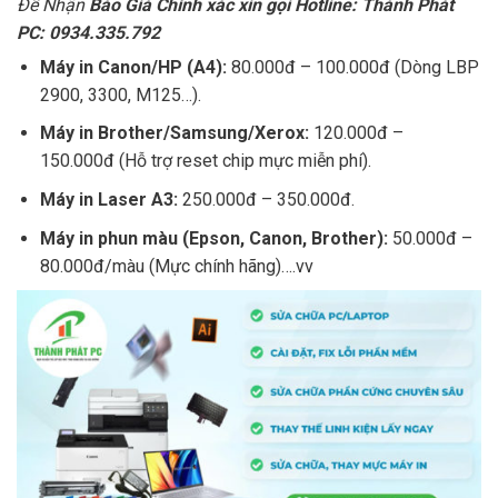
Để Nhận
Báo Giá Chính xác xin gọi Hotline: Thành Phát
PC: 0934.335.792
Máy in Canon/HP (A4):
80.000đ – 100.000đ (Dòng LBP
2900, 3300, M125…).
Máy in Brother/Samsung/Xerox:
120.000đ –
150.000đ (Hỗ trợ reset chip mực miễn phí).
Máy in Laser A3:
250.000đ – 350.000đ.
Máy in phun màu (Epson, Canon, Brother):
50.000đ –
80.000đ/màu (Mực chính hãng)….vv