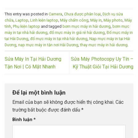
This entry was posted in
Camera
,
Chưa được phân loại
,
Dịch vụ sửa
chữa
,
Laptop
,
Linh kiện laptop
,
Máy chấm công
,
Máy in
,
Máy photo
,
Máy
tính
,
Phụ kiện laptop
and tagged
bơm mực máy in hải dương
,
bơm mực
máy in tại nhà hải dương
,
đổ mực máy in giá rẻ hải dương
,
Đổ mực máy in
tại Hải Dương
,
đổ mực máy in tại nhà hải dương
,
Nạp mực máy in tại Hải
Dương
,
nạp mực máy in tận nơi Hải Dương
,
thay mực máy in hải dương
.
Sửa Máy In Tại Hải Dương
Sửa Máy Photocopy Uy Tín –
Tận Nơi | Có Mặt Nhanh
Kỹ Thuật Giỏi Tại Hải Dương
Để lại một bình luận
Email của bạn sẽ không được hiển thị công khai.
Các
trường bắt buộc được đánh dấu
*
Bình luận
*