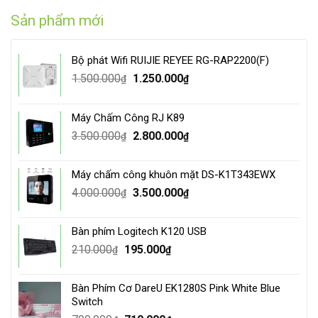
Sản phẩm mới
Bộ phát Wifi RUIJIE REYEE RG-RAP2200(F)
Original
Current
1.500.000
1.250.000
₫
₫
price
price
was:
is:
Máy Chấm Công RJ K89
1.500.000₫.
1.250.000₫.
Original
Current
3.500.000
2.800.000
₫
₫
price
price
was:
is:
Máy chấm công khuôn mặt DS-K1T343EWX
3.500.000₫.
2.800.000₫.
Original
Current
4.000.000
3.500.000
₫
₫
price
price
was:
is:
Bàn phím Logitech K120 USB
4.000.000₫.
3.500.000₫.
Original
Current
210.000
195.000
₫
₫
price
price
was:
is:
Bàn Phím Cơ DareU EK1280S Pink White Blue
210.000₫.
195.000₫.
Switch