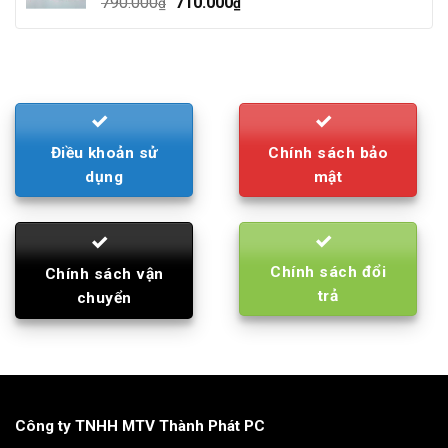
Original
Current
790.000
710.000
₫
₫
price
price
was:
is:
790.000₫.
710.000₫.
Điều khoản sử
Chính sách bảo
dụng
mật
Chính sách đổi
Chính sách vận
trả
chuyển
Công ty TNHH MTV Thành Phát PC