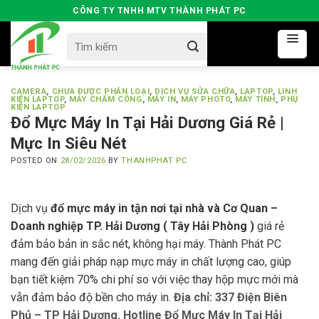
Skip
CÔNG TY TNHH MTV THÀNH PHÁT PC
to
Search
content
for:
CAMERA
,
CHƯA ĐƯỢC PHÂN LOẠI
,
DỊCH VỤ SỬA CHỮA
,
LAPTOP
,
LINH
KIỆN LAPTOP
,
MÁY CHẤM CÔNG
,
MÁY IN
,
MÁY PHOTO
,
MÁY TÍNH
,
PHỤ
KIỆN LAPTOP
Đổ Mực Máy In Tại Hải Dương Giá Rẻ |
Mực In Siêu Nét
POSTED ON
28/02/2026
BY
THANHPHAT PC
Dịch vụ
đổ mực máy in tận nơi tại nhà và Cơ Quan –
Doanh nghiệp TP. Hải Dương ( Tây Hải Phòng )
giá rẻ
đảm bảo bản in sắc nét, không hại máy. Thành Phát PC
mang đến giải pháp nạp mực máy in chất lượng cao, giúp
bạn tiết kiệm 70% chi phí so với việc thay hộp mực mới mà
vẫn đảm bảo độ bền cho máy in.
Địa chỉ: 337 Điện Biên
Phủ – TP Hải Dương. Hotline Đổ Mực Máy In Tại Hải