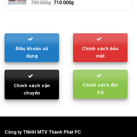
Original
Current
790.000
710.000
₫
₫
price
price
was:
is:
790.000₫.
710.000₫.
Điều khoản sử
Chính sách bảo
dụng
mật
Chính sách đổi
Chính sách vận
trả
chuyển
Công ty TNHH MTV Thành Phát PC