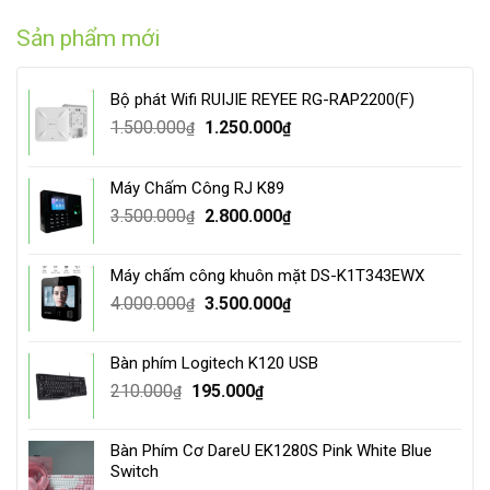
Sản phẩm mới
Bộ phát Wifi RUIJIE REYEE RG-RAP2200(F)
Original
Current
1.500.000
1.250.000
₫
₫
price
price
was:
is:
Máy Chấm Công RJ K89
1.500.000₫.
1.250.000₫.
Original
Current
3.500.000
2.800.000
₫
₫
price
price
was:
is:
Máy chấm công khuôn mặt DS-K1T343EWX
3.500.000₫.
2.800.000₫.
Original
Current
4.000.000
3.500.000
₫
₫
price
price
was:
is:
Bàn phím Logitech K120 USB
4.000.000₫.
3.500.000₫.
Original
Current
210.000
195.000
₫
₫
price
price
was:
is:
Bàn Phím Cơ DareU EK1280S Pink White Blue
210.000₫.
195.000₫.
Switch