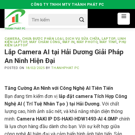
Skip
CÔNG TY TNHH MTV THÀNH PHÁT PC
to
Search
content
for:
CAMERA
,
CHƯA ĐƯỢC PHÂN LOẠI
,
DỊCH VỤ SỬA CHỮA
,
LAPTOP
,
LINH
KIỆN LAPTOP
,
MÁY CHẤM CÔNG
,
MÁY IN
,
MÁY PHOTO
,
MÁY TÍNH
,
PHỤ
KIỆN LAPTOP
Lắp Camera AI tại Hải Dương Giải Pháp
An Ninh Hiện Đại
POSTED ON
18/02/2025
BY
THANHPHAT PC
Tăng Cường An Ninh với Công Nghệ AI Tiên Tiến
Bạn đang tìm kiếm đơn vị
lắp đặt camera Tích Hợp Công
Nghệ AI ( Trí Tuệ Nhân Tạo ) tại Hải Dương.
Với chất
lượng cao, hình ảnh sắc nét, và khả năng nhận diện thông
minh.
Camera HAKI IP DS-HAKI-HDW1493-AI 4.0MP
chính
là lựa chọn hàng đầu dành cho bạn. Với sự kết hợp giữa
công nghệ AI hiện đại và cảm biến hình ảnh tiên tiến. Sản