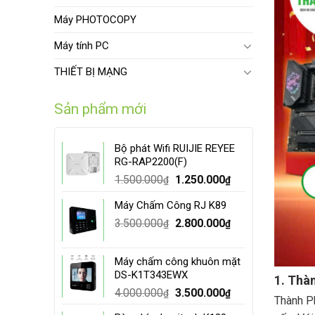
Máy PHOTOCOPY
Máy tính PC
THIẾT BỊ MẠNG
Sản phẩm mới
Bộ phát Wifi RUIJIE REYEE
RG-RAP2200(F)
Original
Current
1.500.000
1.250.000
₫
₫
price
price
Máy Chấm Công RJ K89
was:
is:
Original
Current
3.500.000
1.500.000₫.
2.800.000
1.250.000₫.
₫
₫
price
price
was:
is:
Máy chấm công khuôn mặt
3.500.000₫.
2.800.000₫.
DS-K1T343EWX
1. Thà
Original
Current
4.000.000
3.500.000
₫
₫
Thành Ph
price
price