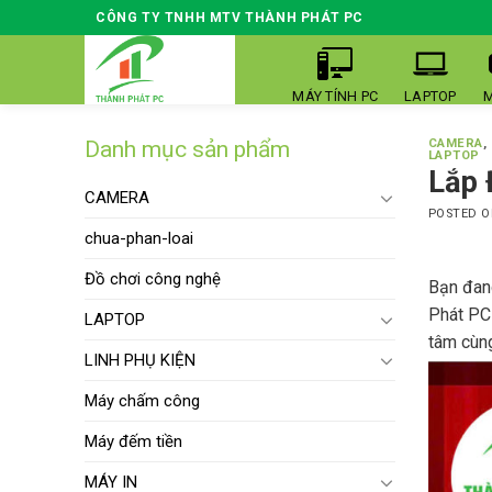
Skip
CÔNG TY TNHH MTV THÀNH PHÁT PC
to
content
MÁY TÍNH PC
LAPTOP
M
Danh mục sản phẩm
CAMERA
,
LAPTOP
Lắp 
CAMERA
POSTED 
chua-phan-loai
Đồ chơi công nghệ
Bạn đang
Phát PC 
LAPTOP
tâm cùng
LINH PHỤ KIỆN
Máy chấm công
Máy đếm tiền
MÁY IN