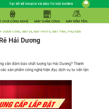
TẠI SỞ KẾ HOẠCH VÀ ĐẦU TƯ HẢI DƯƠNG
Ồ CHƠI CÔNG NGHỆ
MÁY CHẤM CÔNG
MÁY ĐẾM TIỀN
Y CHẤM CÔNG
,
MÁY IN
,
MÁY PHOTO
,
MÁY TÍNH
,
PHỤ KIỆN
 Rẻ Hải Dương
hưng vẫn đảm bảo chất lượng tại Hải Dương? Thành
các sản phẩm công nghệ hiện đại, dịch vụ tư vấn tận