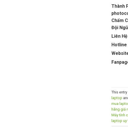
Thành P
photoco
Chấm Cô
Đội Ngũ
Liên Hệ
Hotline
Website
Fanpag
This entr
laptop
an
mua lapto
hãng giá 
Máy tính 
laptop uy 