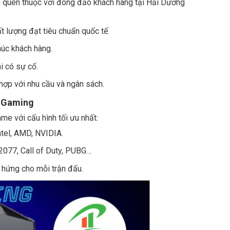
tên quen thuộc với đông đảo khách hàng tại Hải Dương
t lượng đạt tiêu chuẩn quốc tế.
húc khách hàng.
i có sự cố.
hợp với nhu cầu và ngân sách.
m Gaming
 với cấu hình tối ưu nhất:
Intel, AMD, NVIDIA.
2077, Call of Duty, PUBG…
 hứng cho mỗi trận đấu.