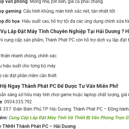
op văn phòng
: Mỏng nhẹ, pin bền, giá cả phải chăng.
op gaming
: Cấu hình khủng, màn hình sắc nét, tản nhiệt tốt.
op đồ họa
: Hiệu suất cao, hỗ trợ tối đa các ứng dụng chỉnh sửa h
h Vụ Lắp Đặt Máy Tính Chuyên Nghiệp Tại Hải Dương ? H
ỉ cung cấp sản phẩm, Thành Phát PC còn hỗ trợ dịch vụ lắp đặt 
thiện nhanh chóng, chính xác.
u hiệu suất cho từng bộ máy.
ợ cài đặt phần mềm cần thiết.
n Hệ Ngay Thành Phát PC Để Được Tư Vấn Miễn Phí!
ẵn sàng sở hữu máy tính chơi game hoặc laptop chất lượng, giá rẻ
e
: 0934.335.792
ỉ
: 337 Điện Biên Phủ TP Hải Dương. Thành Phát PC – Đồng hành
hêm:
Cung Cấp Lắp Đặt Máy Tính Và Thiết Bị Văn Phòng Trọn G
y TNHH Thành Phát PC – Hải Dương