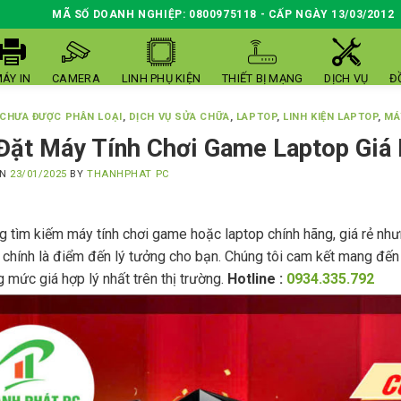
MÃ SỐ DOANH NGHIỆP: 0800975118 - CẤP NGÀY 13/03/2012
ÁY IN
CAMERA
LINH PHỤ KIỆN
THIẾT BỊ MẠNG
DỊCH VỤ
Đ
CHƯA ĐƯỢC PHÂN LOẠI
,
DỊCH VỤ SỬA CHỮA
,
LAPTOP
,
LINH KIỆN LAPTOP
,
MÁ
Đặt Máy Tính Chơi Game Laptop Giá
ON
23/01/2025
BY
THANHPHAT PC
 tìm kiếm máy tính chơi game hoặc laptop chính hãng, giá rẻ n
chính là điểm đến lý tưởng cho bạn. Chúng tôi cam kết mang đến 
 mức giá hợp lý nhất trên thị trường.
Hotline :
0934.335.792