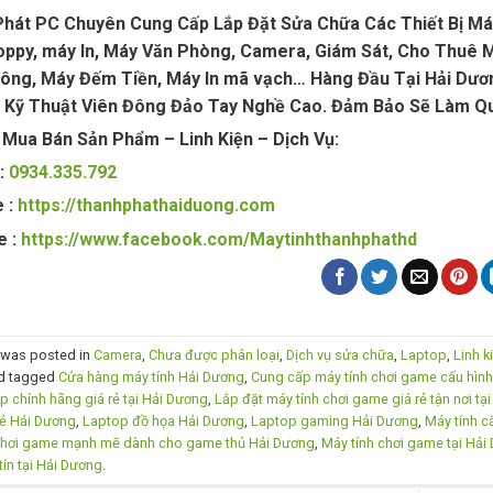
hát PC Chuyên Cung Cấp Lắp Đặt Sửa Chữa Các Thiết Bị Máy T
ppy, máy In, Máy Văn Phòng, Camera, Giám Sát, Cho Thuê M
ng, Máy Đếm Tiền, Máy In mã vạch… Hàng Đầu Tại Hải Dươn
 Kỹ Thuật Viên Đông Đảo Tay Nghề Cao. Đảm Bảo Sẽ Làm Q
 Mua Bán Sản Phẩm – Linh Kiện – Dịch Vụ:
 :
0934.335.792
 :
https://thanhphathaiduong.com
e :
https://www.facebook.com/Maytinhthanhphathd
y was posted in
Camera
,
Chưa được phân loại
,
Dịch vụ sửa chữa
,
Laptop
,
Linh k
d tagged
Cửa hàng máy tính Hải Dương
,
Cung cấp máy tính chơi game cấu hình
p chính hãng giá rẻ tại Hải Dương
,
Lắp đặt máy tính chơi game giá rẻ tận nơi tạ
rẻ Hải Dương
,
Laptop đồ họa Hải Dương
,
Laptop gaming Hải Dương
,
Máy tính c
chơi game mạnh mẽ dành cho game thủ Hải Dương
,
Máy tính chơi game tại Hải
tín tại Hải Dương
.