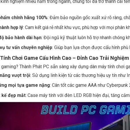
 kinh nghiệm nhiều năm trong ngành, chúng tôi đã trở thành cái 
phẩm chính hãng 100%
: Đảm bảo nguồn gốc xuất xứ rõ ràng, chấ
hành hợp lý
: Cam kết giá rẻ nhất khu vực, phù hợp với mọi phân k
độ bảo hành dài hạn
: Đội ngũ kỹ thuật luôn hỗ trợ nhanh chóng kh
 vụ tư vấn chuyên nghiệp
: Giúp bạn lựa chọn được cấu hình phù 
 Tính Chơi Game Cấu Hình Cao – Đỉnh Cao Trải Nghiệ
gaming? Thành Phát PC sẵn sàng xây dựng dàn máy tính chơi game
năng vượt trội
: Sử dụng linh kiện từ các thương hiệu uy tín như 
ứng mọi tựa game nặng
: Cân tốt các game AAA như Cyberpunk 
t kế đẹp mắt
: Case máy tính với đèn LED RGB hiện đại, tăng cảm