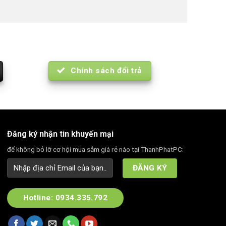
Chính sách đổi trả
Đăng ký nhận tin khuyến mại
để không bỏ lỡ cơ hội mua sắm giá rẻ nào tại ThanhPhatPC:
Hotline: 0934.335.792