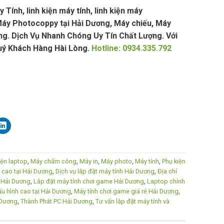
ính, linh kiện máy tính, linh kiện máy
áy Photocoppy tại Hải Dương, Máy chiếu, Máy
g. Dịch Vụ Nhanh Chóng Uy Tín Chất Lượng. Với
uý Khách Hàng Hài Lòng.
Hotline: 0934.335.792
iện laptop
,
Máy chấm công
,
Máy in
,
Máy photo
,
Máy tính
,
Phụ kiện
 cao tại Hải Dương
,
Dịch vụ lắp đặt máy tính Hải Dương
,
Địa chỉ
i Hải Dương
,
Lắp đặt máy tính chơi game Hải Dương
,
Laptop chính
ấu hình cao tại Hải Dương
,
Máy tính chơi game giá rẻ Hải Dương
,
 Dương
,
Thành Phát PC Hải Dương
,
Tư vấn lắp đặt máy tính và