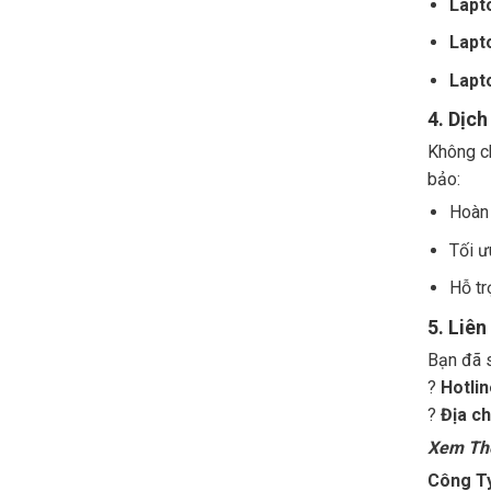
Lapt
Lapt
Lapt
4. Dịc
Không ch
bảo:
Hoàn 
Tối ư
Hỗ tr
5. Liê
Bạn đã s
?
Hotlin
?
Địa ch
Xem T
Công T