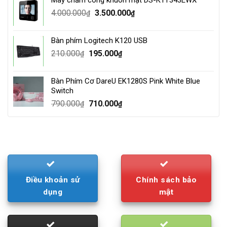
3.500.000₫.
2.800.000₫.
Original
Current
4.000.000
3.500.000
₫
₫
price
price
was:
is:
Bàn phím Logitech K120 USB
4.000.000₫.
3.500.000₫.
Original
Current
210.000
195.000
₫
₫
price
price
was:
is:
Bàn Phím Cơ DareU EK1280S Pink White Blue
210.000₫.
195.000₫.
Switch
Original
Current
790.000
710.000
₫
₫
price
price
was:
is:
790.000₫.
710.000₫.
Điều khoản sử
Chính sách bảo
dụng
mật