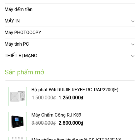
Máy đếm tiền
MÁY IN
Máy PHOTOCOPY
Máy tính PC
THIẾT BỊ MẠNG
Sản phẩm mới
Bộ phát Wifi RUIJIE REYEE RG-RAP2200(F)
Original
Current
1.500.000
1.250.000
₫
₫
price
price
was:
is:
Máy Chấm Công RJ K89
1.500.000₫.
1.250.000₫.
Original
Current
3.500.000
2.800.000
₫
₫
price
price
was:
is:
Máy chấm công khuôn mặt DS-K1T343EWX