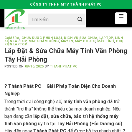
Skip
CÔNG TY TNHH MTV THÀNH PHÁT PC
to
Search
content
for:
CAMERA
,
CHƯA ĐƯỢC PHÂN LOẠI
,
DỊCH VỤ SỬA CHỮA
,
LAPTOP
,
LINH
KIỆN LAPTOP
,
MÁY CHẤM CÔNG
,
MÁY IN
,
MÁY PHOTO
,
MÁY TÍNH
,
PHỤ
KIỆN LAPTOP
Lắp Đặt & Sửa Chữa Máy Tính Văn Phòng
Tây Hải Phòng
POSTED ON
08/10/2025
BY
THANHPHAT PC
?️ Thành Phát PC – Giải Pháp Toàn Diện Cho Doanh
Nghiệp
Trong thời đại công nghệ số,
máy tính văn phòng
đã trở
thành “trợ thủ” không thể thiếu của mọi doanh nghiệp. Nếu
bạn đang cần
lắp đặt, sửa chữa, bảo trì hệ thống máy
tính văn phòng
uy tín tại
Tây Hải Phòng (Hải Dương cũ).
Hãy đến ngay
Thành Phát PC
để được hỗ trợ nhanh nhất. ?