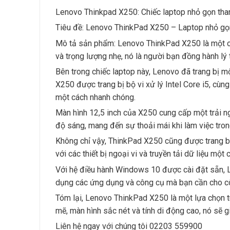
Lenovo Thinkpad X250: Chiếc laptop nhỏ gọn tha
Tiêu đề: Lenovo ThinkPad X250 – Laptop nhỏ gọn
Mô tả sản phẩm: Lenovo ThinkPad X250 là một chi
và trọng lượng nhẹ, nó là người bạn đồng hành l
Bên trong chiếc laptop này, Lenovo đã trang bị m
X250 được trang bị bộ vi xử lý Intel Core i5, cù
một cách nhanh chóng.
Màn hình 12,5 inch của X250 cung cấp một trải ng
độ sáng, mang đến sự thoải mái khi làm việc tro
Không chỉ vậy, ThinkPad X250 cũng được trang bị
với các thiết bị ngoại vi và truyền tải dữ liệu một 
Với hệ điều hành Windows 10 được cài đặt sẵn, 
dụng các ứng dụng và công cụ mà bạn cần cho cô
Tóm lại, Lenovo ThinkPad X250 là một lựa chọn t
mẽ, màn hình sắc nét và tính di động cao, nó sẽ 
Liên hệ ngay với chúng tôi 02203 559900