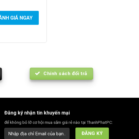
ÁNH GIÁ NGAY
Chính sách đổi trả
Đăng ký nhận tin khuyến mại
để không bỏ lỡ cơ hội mua sắm giá rẻ nào tại ThanhPhatPC: