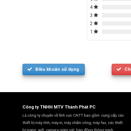
4
3
2
1
Điều khoản sử dụng
Ch
Công ty TNHH MTV Thành Phát PC
Là công ty chuyên về lĩnh vực CNTT bao gồm: cung cấp các
thiết bị máy tính, máy in, máy chấm công, máy fax, các thiết
bị mạng, wifi, camera giám sát, báo động thông minh.