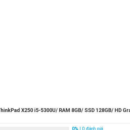
laptop lennovo
ThinkPad X250 i5-5300U/ RAM 8GB/ SSD 128GB/ HD Gra
0%
| 0 đánh giá