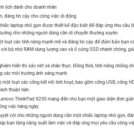
nh lịch dành cho doanh nhân
, đáng tin cậy cho công việc di động
ếc laptop nhỏ gọn được thiết kế đặc biệt để đáp ứng nhu cầu là
ý tưởng cho những người dùng cần di chuyển thường xuyên.
ột loạt các tính năng mạnh mẽ và đáng tin cậy để đảm bảo bạn có
ng với bộ nhớ RAM dung lượng cao và ổ cứng SSD nhanh chóng, giú
hiệm hiển thị sắc nét và chân thực. Đồng thời, tính năng chống 
ng các môi trường ánh sáng mạnh.
 một loạt các cổng kết nối linh hoạt, bao gồm cổng USB, cổng H
cách thuận tiện.
Lenovo ThinkPad X250 mang đến cho bạn một giao diện đơn giản v
ng việc hàng ngày.
uyệt vời cho những người dùng cần một chiếc laptop nhỏ gọn, đán
giúp bạn tăng năng suất làm việc và đáp ứng mọi yêu cầu công vi