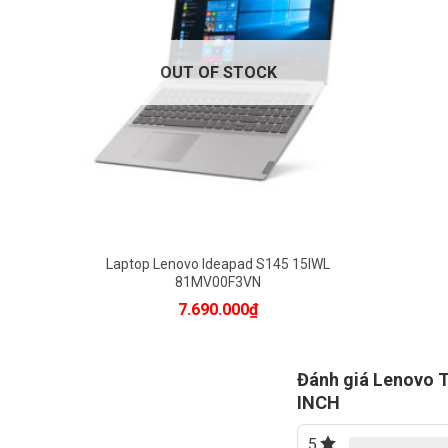
7690000đ
- Bộ VXL: Pentium 5405U 2.3Ghz-2Mb
OUT OF STOCK
- Cạc đồ họa: Intel HD Graphics 610
- Bộ nhớ: 4Gb
- Ổ cứng/ Ổ đĩa quang: 256Gb SSD/ Không
có
- Màn hình: 15.6Inch Full HD
- Hệ điều hành: Windows 10 Home
- Màu sắc/ Chất liệu: Grey
Laptop Lenovo Ideapad S145 15IWL
81MV00F3VN
7.690.000
₫
Đánh giá Lenovo 
INCH
5