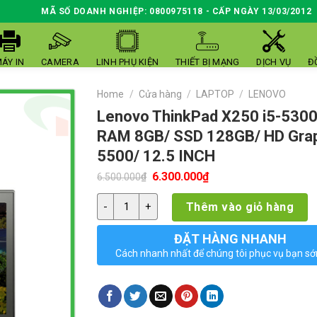
MÃ SỐ DOANH NGHIỆP: 0800975118 - CẤP NGÀY 13/03/2012
ÁY IN
CAMERA
LINH PHỤ KIỆN
THIẾT BỊ MẠNG
DỊCH VỤ
Đ
Home
/
Cửa hàng
/
LAPTOP
/
LENOVO
Lenovo ThinkPad X250 i5-530
RAM 8GB/ SSD 128GB/ HD Gra
5500/ 12.5 INCH
Original
Current
6.300.000
₫
₫
6.500.000
price
price
was:
is:
Lenovo ThinkPad X250 i5-5300U/ RAM 8GB/ SS
Thêm vào giỏ hàng
6.500.000₫.
6.300.000₫.
ĐẶT HÀNG NHANH
Cách nhanh nhất để chúng tôi phục vụ bạn s