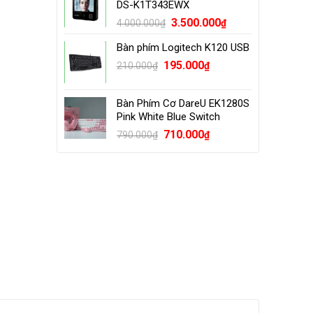
DS-K1T343EWX
Original
Current
3.500.000
4.000.000
₫
₫
price
price
Bàn phím Logitech K120 USB
was:
is:
Original
Current
195.000
4.000.000₫.
3.500.000₫.
210.000
₫
₫
price
price
was:
is:
Bàn Phím Cơ DareU EK1280S
210.000₫.
195.000₫.
Pink White Blue Switch
Original
Current
710.000
790.000
₫
₫
price
price
was:
is:
790.000₫.
710.000₫.