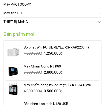
Máy PHOTOCOPY
Máy tính PC
THIẾT BỊ MẠNG
Sản phẩm mới
Bộ phát Wifi RUIJIE REYEE RG-RAP2200(F)
Original
Current
1.500.000
1.250.000
₫
₫
price
price
was:
is:
Máy Chấm Công RJ K89
1.500.000₫.
1.250.000₫.
Original
Current
3.500.000
2.800.000
₫
₫
price
price
was:
is:
Máy chấm công khuôn mặt DS-K1T343EWX
3.500.000₫.
2.800.000₫.
Original
Current
4.000.000
3.500.000
₫
₫
price
price
was:
is:
Bàn phím Logitech K120 USB