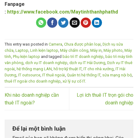
Fanpage
:
https://www.facebook.com/Maytinhthanhphathd
This entry was posted in
Camera
,
Chưa được phân loại
,
Dịch vụ sửa
chữa
,
Laptop
,
Linh kiện laptop
,
Máy chấm công
,
Máy in
,
Máy photo
,
Máy
tính
,
Phụ kiện laptop
and tagged
bảo trì IT doanh nghiệp
,
bảo trì máy tính
văn phòng
,
dịch vụ IT doanh nghiệp
,
dịch vụ IT Hải Dương
,
Dịch vụ IT thuê
ngoài
,
hệ thống mạng LAN
,
hỗ trợ kỹ thuật IT
,
IT cho nhà xưởng
,
IT Hải
Dương
,
IT outsource
,
IT thuê ngoài
,
Quản trị hệ thống IT
,
sửa mạng nội bộ
,
thuê IT ngoài cho doanh nghiệp
,
xử lý sự cố IT
.
Khi nào doanh nghiệp cần
Lợi ích thuê IT trọn gói cho
thuê IT ngoài?
doanh nghiệp
Để lại một bình luận