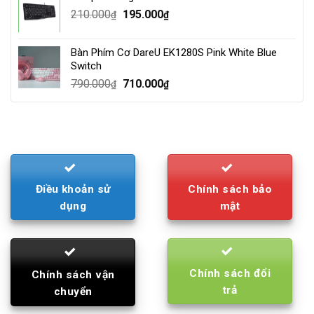
4.000.000₫.
3.500.000₫.
Original
Current
210.000
195.000
₫
₫
price
price
was:
is:
Bàn Phím Cơ DareU EK1280S Pink White Blue
210.000₫.
195.000₫.
Switch
Original
Current
790.000
710.000
₫
₫
price
price
was:
is:
790.000₫.
710.000₫.
Điều khoản sử
Chính sách bảo
dụng
mật
Chính sách đổi
Chính sách vận
trả
chuyển