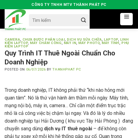
Skip
CÔNG TY TNHH MTV THÀNH PHÁT PC
to
Search
content
for:
CAMERA
,
CHƯA ĐƯỢC PHÂN LOẠI
,
DỊCH VỤ SỬA CHỮA
,
LAPTOP
,
LINH
KIỆN LAPTOP
,
MÁY CHẤM CÔNG
,
MÁY IN
,
MÁY PHOTO
,
MÁY TÍNH
,
PHỤ
KIỆN LAPTOP
Quy Trình IT Thuê Ngoài Chuẩn Cho
Doanh Nghiệp
POSTED ON
06/07/2026
BY
THANHPHAT PC
Trong doanh nghiệp, IT không phải thứ “khi nào hỏng mới
quan tâm”. Nó là thứ vận hành âm thầm mỗi ngày. Máy tính,
mạng nội bộ, máy in, camera… Chỉ cần một điểm trục trặc
nhỏ là cả công việc bị chậm lại ngay. Và đó là lý do nhiều
doanh nghiệp tại Hải Dương ( khu vực Tây Hải Phòng ) đang
chuyển sang dùng
dịch vụ IT thuê ngoài
– để không còn
phải tự xoay xở mỗi khi hệ thống gặp sự cố. Quan trọng