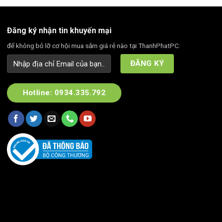
Đăng ký nhận tin khuyến mại
để không bỏ lỡ cơ hội mua sắm giá rẻ nào tại ThanhPhatPC:
Hotline: 0934.335.792