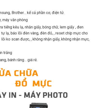
msung, Brother… kể cả phần cơ, điện tử.
py, máy văn phòng
ra tiếng kêu lạ, nhăn giấy, bóng chữ, lem giấy , đen
ý tự lạ, báo lỗi đèn vàng, đèn đỏ, , reset chíp mực cho
o lỗi ko scan được, , không nhận giấy, không nhận mực,
in trắng
ang, bánh răng… giá rẻ.