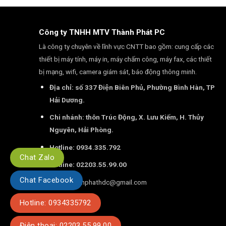
Công ty TNHH MTV Thành Phát PC
Là công ty chuyên về lĩnh vực CNTT bao gồm: cung cấp các
thiết bị máy tính, máy in, máy chấm công, máy fax, các thiết
bị mạng, wifi, camera giám sát, báo động thông minh.
Địa chỉ: số 337 Điện Biên Phủ, Phường Bình Hàn, TP
Hải Dương.
Chi nhánh: thôn Trúc Động, X. Lưu Kiếm, H. Thủy
Nguyên, Hải Phòng.
Hotline: 0934.335.792
Chat Zalo
Hotline: 02203.55.99.00
Chat Facebook
Email:
thanhphathdc@gmail.com
Hotline: 0934335792
Điện thoại: 02203.55.99.00