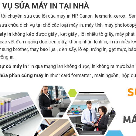
 VỤ SỬA MÁY IN TẠI NHÀ
tôi chuyên sửa các lỗi của máy in HP, Canon, lexmark, xerox , Sa
ửa chữa dịch vụ tại chỗ các loại máy in, máy tính, máy photoco
áy in
không kéo được giấy , kẹt giấy , lôi nhiều tờ giấy, máy phát 
 các vệt đen ngang dọc trên giấy, không nhận lệnh in, in ra nhiều k
ung brother, thay bao lụa , đèn sấy, lô ép, trống in, gạt mực, bá
cổng in…
sự cố máy in
: in qua mạng lan không được, in không ra mực bản 
hữa phần cứng máy in
như : card formatter , main nguồn , hộp qu