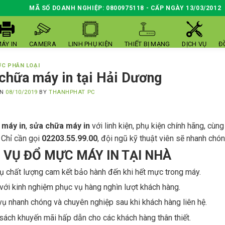
MÃ SỐ DOANH NGHIỆP: 0800975118 - CẤP NGÀY 13/03/2012
ÁY IN
CAMERA
LINH PHỤ KIỆN
THIẾT BỊ MẠNG
DỊCH VỤ
Đ
C PHÂN LOẠI
chữa máy in tại Hải Dương
ON
08/10/2019
BY
THANHPHAT PC
 máy in
,
sửa chữa máy in
với linh kiện, phụ kiện chính hãng, cùng
. Chỉ cần gọi
02203.55.99.00
, đội ngũ kỹ thuật viên sẽ nhanh chón
 VỤ ĐỔ MỰC MÁY IN TẠI NHÀ
ụ chất lượng cam kết bảo hành đến khi hết mực trong máy.
 với kinh nghiệm phục vụ hàng nghìn lượt khách hàng.
ụ nhanh chóng và chuyên nghiệp sau khi khách hàng liên hệ.
sách khuyến mãi hấp dẫn cho các khách hàng thân thiết.