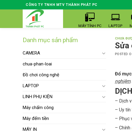
Skip
CÔNG TY TNHH MTV THÀNH PHÁT PC
to
content
MÁY TÍNH PC
LAPTOP
M
Danh mục sản phẩm
CHƯA ĐƯỢ
Sửa 
CAMERA
POSTED 
chua-phan-loai
Đổ mực
Đồ chơi công nghệ
nghiệm
LAPTOP
DỊCH
LINH PHỤ KIỆN
– Dịch v
Máy chấm công
– Uy tín
Máy đếm tiền
– Phục v
– Chính 
MÁY IN