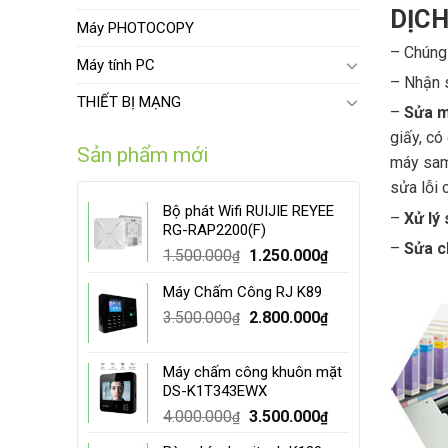
DỊCH
Máy PHOTOCOPY
– Chúng 
Máy tính PC
– Nhận s
THIẾT BỊ MẠNG
–
Sửa m
giấy, có
Sản phẩm mới
máy sams
sửa lỗi 
Bộ phát Wifi RUIJIE REYEE
–
Xử lý 
RG-RAP2200(F)
–
Sửa c
Original
Current
1.500.000
1.250.000
₫
₫
price
price
Máy Chấm Công RJ K89
was:
is:
Original
Current
3.500.000
1.500.000₫.
2.800.000
1.250.000₫.
₫
₫
price
price
was:
is:
Máy chấm công khuôn mặt
3.500.000₫.
2.800.000₫.
DS-K1T343EWX
Original
Current
4.000.000
3.500.000
₫
₫
price
price