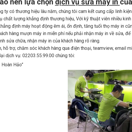
sao nên lựa chọn
dịch vụ sửa máy in
của
g ty có thương hiệu lâu năm, chúng tôi cam kết cung cấp linh kiện 
ụ chất lượng khẳng định thương hiệu, Với kỹ thuật viên nhiều ki
khẳng định máy hoạt động êm ái, ổn định, tăng tuổi thọ máy in cũng
ách hàng mượn máy in miễn phí nếu phải nhận máy in về sửa, để 
ình sửa chữa, nhận máy in của khách hàng rõ ràng.
, hỗ trợ, chăm sóc khách hàng qua điện thoại, teamview, email mi
lại dịch vụ: 02203.55.99.00 chúng tôi:
ụ Hoàn Hảo”