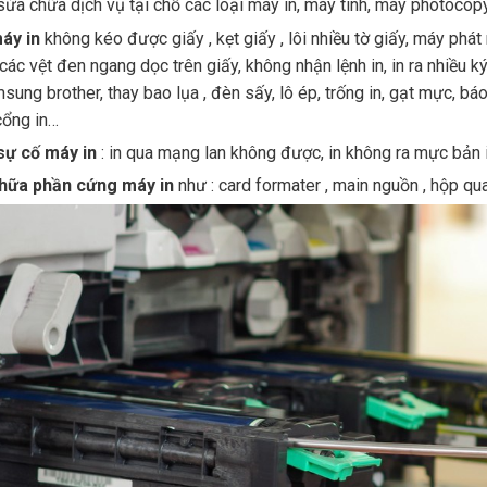
ửa chữa dịch vụ tại chỗ các loại máy in, máy tính, máy photoco
áy in
không kéo được giấy , kẹt giấy , lôi nhiều tờ giấy, máy phát 
 các vệt đen ngang dọc trên giấy, không nhận lệnh in, in ra nhiều k
ung brother, thay bao lụa , đèn sấy, lô ép, trống in, gạt mực, bá
cổng in…
sự cố máy in
: in qua mạng lan không được, in không ra mực bản 
hữa phần cứng máy in
như : card formater , main nguồn , hộp qua