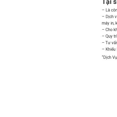
Tại 
– Là côn
– Dịch v
máy in, 
– Cho kh
– Quy tr
– Tư vấn
– Khiếu 
“Dịch V