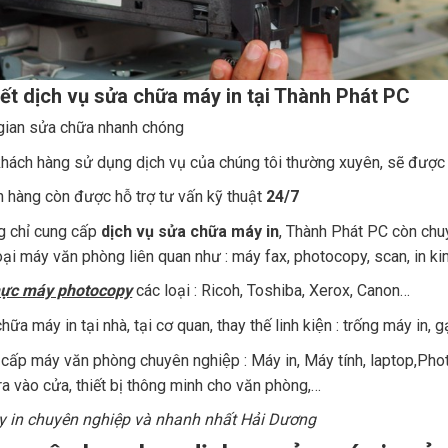
t dịch vụ sửa chữa máy in tại Thành Phát PC
gian sửa chữa nhanh chóng
hách hàng sử dụng dịch vụ của chúng tôi thường xuyên, sẽ được ư
 hàng còn được hỗ trợ tư vấn kỹ thuật
24/7
 chỉ cung cấp
dịch vụ sửa
chữa máy in
, Thành Phát PC còn chu
loại máy văn phòng liên quan như : máy fax, photocopy, scan, in ki
ực máy photocopy
các loại : Ricoh, Toshiba, Xerox, Canon…
hữa máy in tại nhà, tại cơ quan, thay thế linh kiện : trống máy in
cấp máy văn phòng chuyên nghiệp : Máy in, Máy tính, laptop,Phot
ra vào cửa, thiết bị thông minh cho văn phòng,…
 in chuyên nghiệp và nhanh nhất Hải Dương