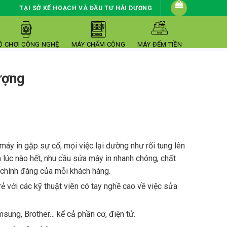
TẠI SỞ KẾ HOẠCH VÀ ĐẦU TƯ HẢI DƯƠNG
Ồ CHƠI CÔNG NGHỆ
MÁY CHẤM CÔNG
MÁY ĐẾM TIỀN
ượng
máy in gặp sự cố, mọi việc lại dường như rối tung lên
n lúc nào hết, nhu cầu sửa máy in nhanh chóng, chất
 chính đáng của mỗi khách hàng.
rẻ với các kỹ thuật viên có tay nghề cao về việc sửa
msung, Brother… kể cả phần cơ, điện tử.