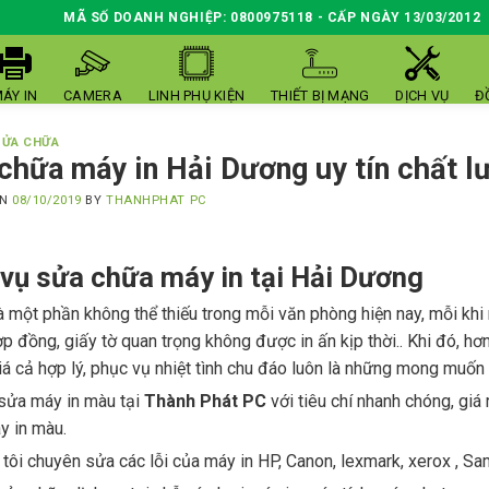
MÃ SỐ DOANH NGHIỆP: 0800975118 - CẤP NGÀY 13/03/2012
ÁY IN
CAMERA
LINH PHỤ KIỆN
THIẾT BỊ MẠNG
DỊCH VỤ
Đ
SỬA CHỮA
chữa máy in Hải Dương uy tín chất l
ON
08/10/2019
BY
THANHPHAT PC
 vụ sửa chữa máy in tại Hải Dương
à một phần không thể thiếu trong mỗi văn phòng hiện nay, mỗi khi 
ợp đồng, giấy tờ quan trọng không được in ấn kịp thời.. Khi đó, hơ
iá cả hợp lý, phục vụ nhiệt tình chu đáo luôn là những mong muốn
sửa máy in màu tại
Thành Phát PC
với tiêu chí nhanh chóng, giá 
y in màu.
tôi chuyên sửa các lỗi của máy in HP, Canon, lexmark, xerox , Sa