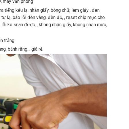
py, máy văn phòng
ra tiếng kêu lạ, nhăn giấy, bóng chữ, lem giấy , đen
ý tự lạ, báo lỗi đèn vàng, đèn đỏ, , reset chíp mực cho
o lỗi ko scan được, , không nhận giấy, không nhận mực,
in trắng
ng, bánh răng… giá rẻ.