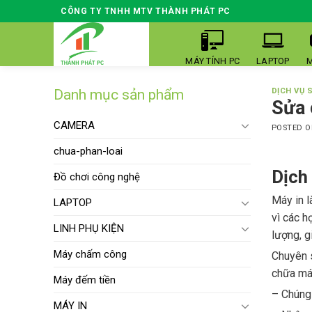
Skip
CÔNG TY TNHH MTV THÀNH PHÁT PC
to
content
MÁY TÍNH PC
LAPTOP
M
Danh mục sản phẩm
DỊCH VỤ 
Sửa 
CAMERA
POSTED 
chua-phan-loai
Dịch
Đồ chơi công nghệ
Máy in l
LAPTOP
vì các h
LINH PHỤ KIỆN
lượng, g
Máy chấm công
Chuyên 
chữa má
Máy đếm tiền
– Chúng 
MÁY IN