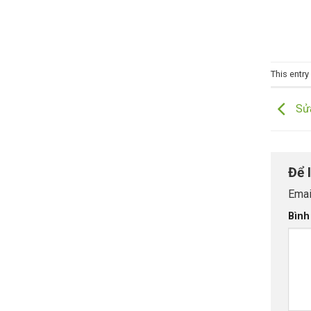
This entr
Sửa
Để 
Emai
Bình