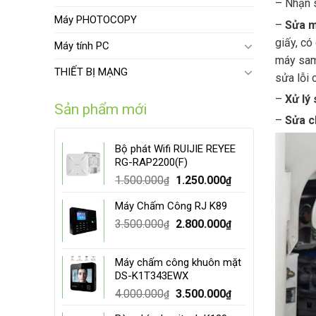
– Nhận s
Máy PHOTOCOPY
–
Sửa m
giấy, có
Máy tính PC
máy sams
THIẾT BỊ MẠNG
sửa lỗi 
–
Xử lý 
Sản phẩm mới
–
Sửa c
Bộ phát Wifi RUIJIE REYEE
RG-RAP2200(F)
Original
Current
1.500.000
1.250.000
₫
₫
price
price
Máy Chấm Công RJ K89
was:
is:
Original
Current
3.500.000
1.500.000₫.
2.800.000
1.250.000₫.
₫
₫
price
price
was:
is:
Máy chấm công khuôn mặt
3.500.000₫.
2.800.000₫.
DS-K1T343EWX
Original
Current
4.000.000
3.500.000
₫
₫
price
price