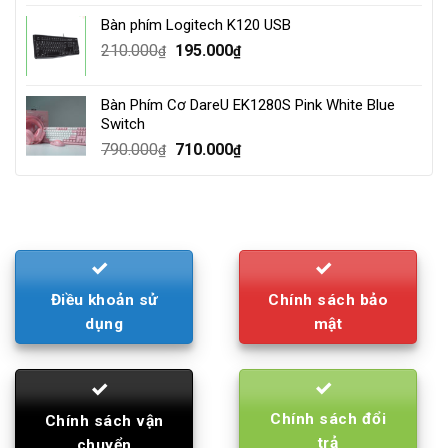
was:
is:
Bàn phím Logitech K120 USB
4.000.000₫.
3.500.000₫.
Original
Current
210.000
195.000
₫
₫
price
price
was:
is:
Bàn Phím Cơ DareU EK1280S Pink White Blue
210.000₫.
195.000₫.
Switch
Original
Current
790.000
710.000
₫
₫
price
price
was:
is:
790.000₫.
710.000₫.
Điều khoản sử
Chính sách bảo
dụng
mật
Chính sách đổi
Chính sách vận
trả
chuyển