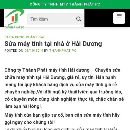
Skip
CÔNG TY TNHH MTV THÀNH PHÁT PC
to
Search
content
for:
CHƯA ĐƯỢC PHÂN LOẠI
Sửa máy tính tại nhà ở Hải Dương
POSTED ON
08/10/2019
BY
THANHPHAT PC
Công ty Thành Phát máy tính Hải dương – Chuyên sửa
chữa máy tính tại Hải Dương, giá rẻ, uy tín. Hân hạnh
mang tới quý khách hàng dịch vụ sửa máy tính giá rẻ
chuyên nghiệp,Với đội ngũ kỹ thuậtviên qua trường lớp,
có chuyên môn cùng kinh nghiệm thực tế, chắc chắn sẽ
làm bạn hài lòng!.
Máy tính của bạn gặp sự cố, bạn cần sửa máy tính hãy
gọi ngay cho chúng tôi!
Lý do khiến bạn hài lòng với dịch vụ sửa máy tính tại Hải