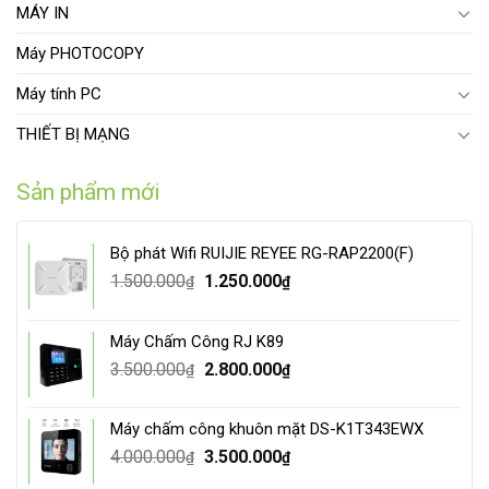
MÁY IN
Máy PHOTOCOPY
Máy tính PC
THIẾT BỊ MẠNG
Sản phẩm mới
Bộ phát Wifi RUIJIE REYEE RG-RAP2200(F)
Original
Current
1.500.000
1.250.000
₫
₫
price
price
was:
is:
Máy Chấm Công RJ K89
1.500.000₫.
1.250.000₫.
Original
Current
3.500.000
2.800.000
₫
₫
price
price
was:
is:
Máy chấm công khuôn mặt DS-K1T343EWX
3.500.000₫.
2.800.000₫.
Original
Current
4.000.000
3.500.000
₫
₫
price
price