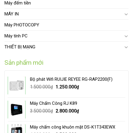
Máy đếm tiền
MÁY IN
Máy PHOTOCOPY
Máy tính PC
THIẾT BỊ MẠNG
Sản phẩm mới
Bộ phát Wifi RUIJIE REYEE RG-RAP2200(F)
Original
Current
1.500.000
1.250.000
₫
₫
price
price
was:
is:
Máy Chấm Công RJ K89
1.500.000₫.
1.250.000₫.
Original
Current
3.500.000
2.800.000
₫
₫
price
price
was:
is:
Máy chấm công khuôn mặt DS-K1T343EWX
3.500.000₫.
2.800.000₫.