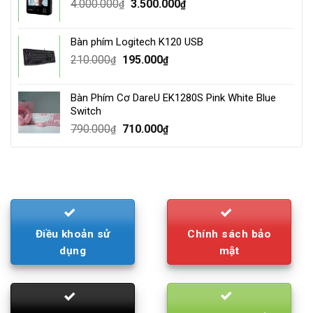
Original
Current
4.000.000
3.500.000
₫
₫
price
price
was:
is:
Bàn phím Logitech K120 USB
4.000.000₫.
3.500.000₫.
Original
Current
210.000
195.000
₫
₫
price
price
was:
is:
Bàn Phím Cơ DareU EK1280S Pink White Blue
210.000₫.
195.000₫.
Switch
Original
Current
790.000
710.000
₫
₫
price
price
was:
is:
790.000₫.
710.000₫.
Điều khoản sử
Chính sách bảo
dụng
mật