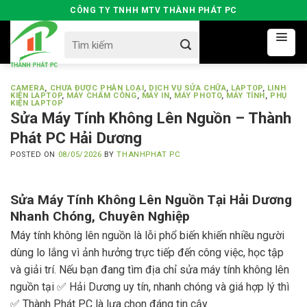
Skip
CÔNG TY TNHH MTV THÀNH PHÁT PC
to
Search
content
for:
CAMERA
,
CHƯA ĐƯỢC PHÂN LOẠI
,
DỊCH VỤ SỬA CHỮA
,
LAPTOP
,
LINH
KIỆN LAPTOP
,
MÁY CHẤM CÔNG
,
MÁY IN
,
MÁY PHOTO
,
MÁY TÍNH
,
PHỤ
KIỆN LAPTOP
Sửa Máy Tính Không Lên Nguồn – Thành
Phát PC Hải Dương
POSTED ON
08/05/2026
BY
THANHPHAT PC
Sửa Máy Tính Không Lên Nguồn Tại Hải Dương
Nhanh Chóng, Chuyên Nghiệp
Máy tính không lên nguồn là lỗi phổ biến khiến nhiều người
dùng lo lắng vì ảnh hưởng trực tiếp đến công việc, học tập
và giải trí. Nếu bạn đang tìm địa chỉ sửa máy tính không lên
nguồn tại ✅ Hải Dương uy tín, nhanh chóng và giá hợp lý thì
✅ Thành Phát PC là lựa chọn đáng tin cậy.