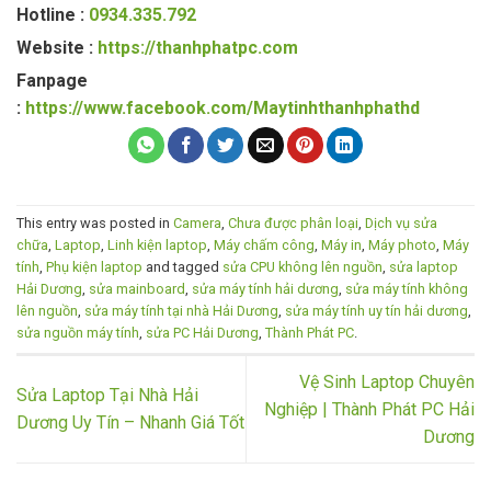
Hotline :
0934.335.792
Website :
https://thanhphatpc.com
Fanpage
:
https://www.facebook.com/Maytinhthanhphathd
This entry was posted in
Camera
,
Chưa được phân loại
,
Dịch vụ sửa
chữa
,
Laptop
,
Linh kiện laptop
,
Máy chấm công
,
Máy in
,
Máy photo
,
Máy
tính
,
Phụ kiện laptop
and tagged
sửa CPU không lên nguồn
,
sửa laptop
Hải Dương
,
sửa mainboard
,
sửa máy tính hải dương
,
sửa máy tính không
lên nguồn
,
sửa máy tính tại nhà Hải Dương
,
sửa máy tính uy tín hải dương
,
sửa nguồn máy tính
,
sửa PC Hải Dương
,
Thành Phát PC
.
Vệ Sinh Laptop Chuyên
Sửa Laptop Tại Nhà Hải
Nghiệp | Thành Phát PC Hải
Dương Uy Tín – Nhanh Giá Tốt
Dương