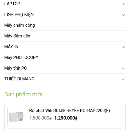
LAPTOP
LINH PHỤ KIỆN
Máy chấm công
Máy đếm tiền
MÁY IN
Máy PHOTOCOPY
Máy tính PC
THIẾT BỊ MẠNG
Sản phẩm mới
Bộ phát Wifi RUIJIE REYEE RG-RAP2200(F)
Original
Current
1.500.000
1.250.000
₫
₫
price
price
was:
is: