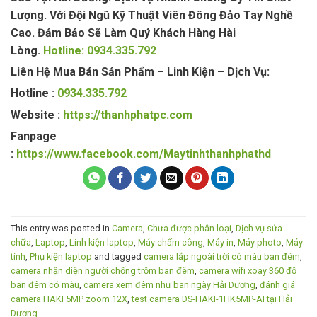
Lượng. Với Đội Ngũ Kỹ Thuật Viên Đông Đảo Tay Nghề
Cao. Đảm Bảo Sẽ Làm Quý Khách Hàng Hài
Lòng.
Hotline: 0934.335.792
Liên Hệ Mua Bán Sản Phẩm – Linh Kiện – Dịch Vụ:
Hotline :
0934.335.792
Website :
https://thanhphatpc.com
Fanpage
:
https://www.facebook.com/Maytinhthanhphathd
This entry was posted in
Camera
,
Chưa được phân loại
,
Dịch vụ sửa
chữa
,
Laptop
,
Linh kiện laptop
,
Máy chấm công
,
Máy in
,
Máy photo
,
Máy
tính
,
Phụ kiện laptop
and tagged
camera lắp ngoài trời có màu ban đêm
,
camera nhận diện người chống trộm ban đêm
,
camera wifi xoay 360 độ
ban đêm có màu
,
camera xem đêm như ban ngày Hải Dương
,
đánh giá
camera HAKI 5MP zoom 12X
,
test camera DS-HAKI-1HK5MP-AI tại Hải
Dương
.