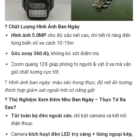
?
Chất Lượng Hình Ảnh Ban Ngày
Hình ảnh 5.0MP
cho độ sắc nét cao, chi tiết rõ ràng đến
từng biển số xe cách 10-15m
Góc xoay 360 độ
, không bỏ sót điểm mù
Zoom quang 12X giúp phóng to người & vật ở xa mà vẫn
giữ chất lượng cực tốt
?
Hình ảnh ban ngày: màu sắc trung thực, độ nét ấn tượng,
thích hợp giám sát ngoài trời có nắng gắt
?
Thử Nghiệm Xem Đêm Như Ban Ngày – Thực Tế Ra
Sao?
Tắt toàn bộ đèn ngoài sân
, chỉ bật camera và kết nối
điện thoại
Camera
kích hoạt đèn LED trợ sáng + hồng ngoại kép
,