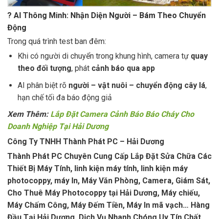
?
AI Thông Minh: Nhận Diện Người – Bám Theo Chuyển
Động
Trong quá trình test ban đêm:
Khi có người di chuyển trong khung hình, camera tự
quay
theo đối tượng
, phát
cảnh báo qua app
AI phân biệt rõ
người – vật nuôi – chuyển động cây lá
,
hạn chế tối đa báo động giả
Xem Thêm:
Lắp Đặt Camera Cảnh Báo Báo Cháy Cho
Doanh Nghiệp Tại Hải Dương
Công Ty TNHH Thành Phát PC – Hải Dương
Thành Phát PC Chuyên Cung Cấp Lắp Đặt Sửa Chữa Các
Thiết Bị Máy Tính, linh kiện máy tính, linh kiện máy
photocoppy, máy In, Máy Văn Phòng, Camera, Giám Sát,
Cho Thuê Máy Photocoppy tại Hải Dương, Máy chiếu,
Máy Chấm Công, Máy Đếm Tiền, Máy In mã vạch… Hàng
Đầu Tại Hải Dương. Dịch Vụ Nhanh Chóng Uy Tín Chất