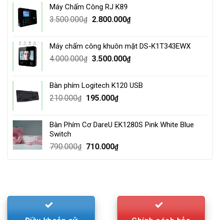
Máy Chấm Công RJ K89
1.500.000₫.
1.250.000₫.
Original
Current
3.500.000
2.800.000
₫
₫
price
price
was:
is:
Máy chấm công khuôn mặt DS-K1T343EWX
3.500.000₫.
2.800.000₫.
Original
Current
4.000.000
3.500.000
₫
₫
price
price
was:
is:
Bàn phím Logitech K120 USB
4.000.000₫.
3.500.000₫.
Original
Current
210.000
195.000
₫
₫
price
price
was:
is:
Bàn Phím Cơ DareU EK1280S Pink White Blue
210.000₫.
195.000₫.
Switch
Original
Current
790.000
710.000
₫
₫
price
price
was:
is:
790.000₫.
710.000₫.