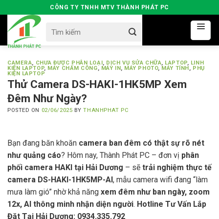
Skip
CÔNG TY TNHH MTV THÀNH PHÁT PC
to
Search
content
for:
CAMERA
,
CHƯA ĐƯỢC PHÂN LOẠI
,
DỊCH VỤ SỬA CHỮA
,
LAPTOP
,
LINH
KIỆN LAPTOP
,
MÁY CHẤM CÔNG
,
MÁY IN
,
MÁY PHOTO
,
MÁY TÍNH
,
PHỤ
KIỆN LAPTOP
Thử Camera DS-HAKI-1HK5MP Xem
Đêm Như Ngày?
POSTED ON
02/06/2025
BY
THANHPHAT PC
Bạn đang băn khoăn
camera ban đêm có thật sự rõ nét
như quảng cáo
? Hôm nay, Thành Phát PC – đơn vị
phân
phối camera HAKI tại Hải Dương
– sẽ
trải nghiệm thực tế
camera DS-HAKI-1HK5MP-AI
, mẫu camera wifi đang “làm
mưa làm gió” nhờ khả năng
xem đêm như ban ngày, zoom
12x, AI thông minh nhận diện người
.
Hotline Tư Vấn Lắp
Đặt Tại Hải Dương: 0934.335.792