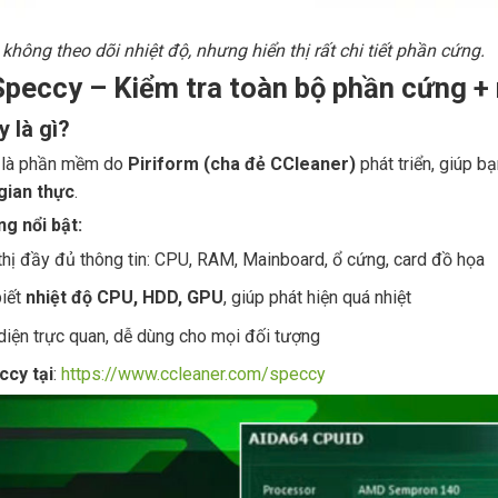
không theo dõi nhiệt độ, nhưng hiển thị rất chi tiết phần cứng.
 Speccy – Kiểm tra toàn bộ phần cứng + 
 là gì?
là phần mềm do
Piriform (cha đẻ CCleaner)
phát triển, giúp b
 gian thực
.
ng nổi bật:
thị đầy đủ thông tin: CPU, RAM, Mainboard, ổ cứng, card đồ họa
biết
nhiệt độ CPU, HDD, GPU
, giúp phát hiện quá nhiệt
diện trực quan, dễ dùng cho mọi đối tượng
ccy tại
:
https://www.ccleaner.com/speccy