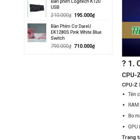
Bàn phím Logitech K120
was:
is:
USB
4.000.000₫.
3.500.000₫.
Original
Current
210.000
195.000
₫
₫
price
price
Bàn Phím Cơ DareU
was:
is:
EK1280S Pink White Blue
210.000₫.
195.000₫.
Switch
Original
Current
790.000
710.000
₫
₫
price
price
was:
is:
?️ 1
790.000₫.
710.000₫.
CPU-Z 
CPU-Z
l
Tên c
RAM:
Bo mạ
GPU (
Trang t