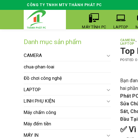
Skip
CÔNG TY TNHH MTV THÀNH PHÁT PC
to
content
MÁY TÍNH PC
LAPTOP
M
Danh mục sản phẩm
CAMERA
,
LAPTOP
Top 
CAMERA
POSTED 
chua-phan-loai
Đồ chơi công nghệ
Bạn đan
hai phần
LAPTOP
Phát P
LINH PHỤ KIỆN
Sửa Chữ
Sát, Ch
Máy chấm công
Đầu Tại
Máy đếm tiền
✅ Vì
MÁY IN