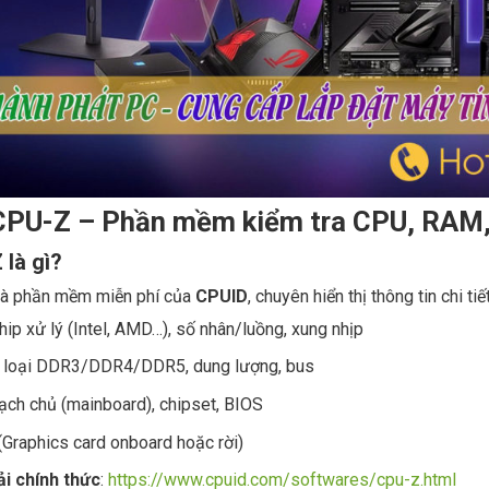
. CPU-Z – Phần mềm kiểm tra CPU, RAM
là gì?
à phần mềm miễn phí của
CPUID
, chuyên hiển thị thông tin chi t
hip xử lý (Intel, AMD…), số nhân/luồng, xung nhịp
 loại DDR3/DDR4/DDR5, dung lượng, bus
ch chủ (mainboard), chipset, BIOS
Graphics card onboard hoặc rời)
ải chính thức
:
https://www.cpuid.com/softwares/cpu-z.html