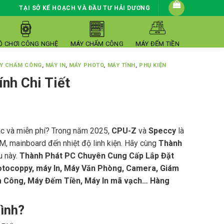
TẠI SỞ KẾ HOẠCH VÀ ĐẦU TƯ HẢI DƯƠNG
Ồ CHƠI CÔNG NGHỆ
MÁY CHẤM CÔNG
MÁY ĐẾM TIỀN
Y CHẤM CÔNG
,
MÁY IN
,
MÁY PHOTO
,
MÁY TÍNH
,
PHỤ KIỆN
nh Chi Tiết
xác và miễn phí? Trong năm 2025,
CPU-Z
và
Speccy
là
M, mainboard đến nhiệt độ linh kiện. Hãy cùng
Thành
u này.
Thành Phát PC Chuyên Cung Cấp Lắp Đặt
photocoppy, máy In, Máy Văn Phòng, Camera, Giám
m Công, Máy Đếm Tiền, Máy In mã vạch… Hàng
ình?