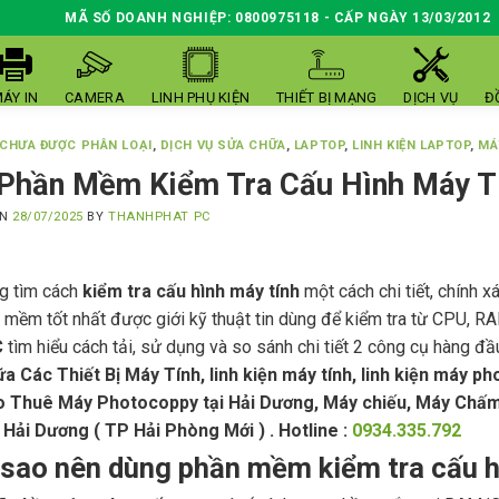
MÃ SỐ DOANH NGHIỆP: 0800975118 - CẤP NGÀY 13/03/2012
ÁY IN
CAMERA
LINH PHỤ KIỆN
THIẾT BỊ MẠNG
DỊCH VỤ
Đ
CHƯA ĐƯỢC PHÂN LOẠI
,
DỊCH VỤ SỬA CHỮA
,
LAPTOP
,
LINH KIỆN LAPTOP
,
MÁ
Phần Mềm Kiểm Tra Cấu Hình Máy Tí
ON
28/07/2025
BY
THANHPHAT PC
g tìm cách
kiểm tra cấu hình máy tính
một cách chi tiết, chính 
 mềm tốt nhất được giới kỹ thuật tin dùng để kiểm tra từ CPU, RA
C
tìm hiểu cách tải, sử dụng và so sánh chi tiết 2 công cụ hàng đầ
a Các Thiết Bị Máy Tính, linh kiện máy tính, linh kiện máy 
o Thuê Máy Photocoppy tại Hải Dương, Máy chiếu, Máy Chấ
 Hải Dương ( TP Hải Phòng Mới ) . Hotline :
0934.335.792
 sao nên dùng phần mềm kiểm tra cấu h