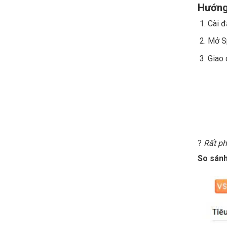
Hướng
Cài đ
Mở S
Giao 
?
Rất ph
So sán