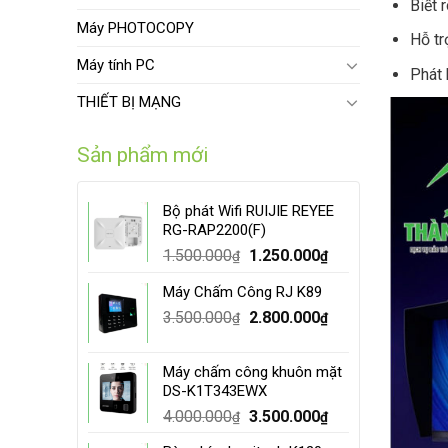
Biết 
Máy PHOTOCOPY
Hỗ tr
Máy tính PC
Phát 
THIẾT BỊ MẠNG
Sản phẩm mới
Bộ phát Wifi RUIJIE REYEE
RG-RAP2200(F)
Original
Current
1.500.000
1.250.000
₫
₫
price
price
Máy Chấm Công RJ K89
was:
is:
Original
Current
3.500.000
1.500.000₫.
2.800.000
1.250.000₫.
₫
₫
price
price
was:
is:
Máy chấm công khuôn mặt
3.500.000₫.
2.800.000₫.
DS-K1T343EWX
Original
Current
4.000.000
3.500.000
₫
₫
price
price