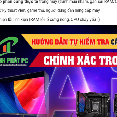
rõ
phần cứng thực tế
trong máy (tránh mua nhầm, gắn sai RAM/
ợ kỹ thuật viên, game thủ, người dùng cần nâng cấp máy
hiện lỗi linh kiện (RAM lỗi, ổ cứng nóng, CPU chạy yếu…)