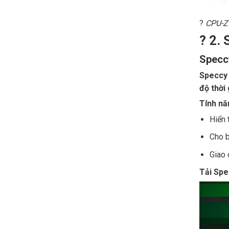
?
CPU-Z 
?️ 2.
Speccy
Speccy
độ thời
Tính nă
Hiển 
Cho 
Giao 
Tải Spe