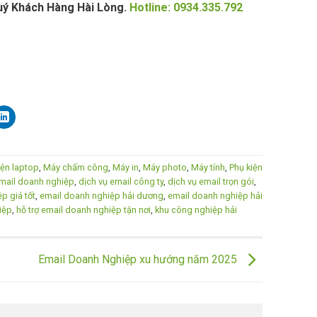
uý Khách Hàng Hài Lòng.
Hotline: 0934.335.792
iện laptop
,
Máy chấm công
,
Máy in
,
Máy photo
,
Máy tính
,
Phụ kiện
 email doanh nghiệp
,
dịch vụ email công ty
,
dịch vụ email trọn gói
,
p giá tốt
,
email doanh nghiệp hải dương
,
email doanh nghiệp hải
iệp
,
hỗ trợ email doanh nghiệp tận nơi
,
khu công nghiệp hải
Email Doanh Nghiệp xu hướng năm 2025