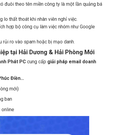
có đuôi theo tên miền công ty là một lần quảng bá
lo thất thoát khi nhân viên nghỉ việc.
tích hợp bộ công cụ làm việc nhóm như Google
ểu rủi ro vào spam hoặc bị mạo danh.
iệp tại Hải Dương & Hải Phòng Mới
nh Phát PC
cung cấp
giải pháp email doanh
Phúc Điền…
hòng mới)
ng ban
 online