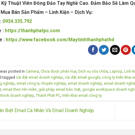
 Kỹ Thuật Viên Đông Đảo Tay Nghề Cao. Đảm Bảo Sẽ Làm Q
 Mua Bán Sản Phẩm – Linh Kiện – Dịch Vụ:
 :
0934.335.792
 :
https://thanhphatpc.com
e :
https://www.facebook.com/Maytinhthanhphathd
y was posted in
Camera
,
Chưa được phân loại
,
Dịch vụ sửa chữa
,
Laptop
,
Linh k
d tagged
cài đặt email doanh nghiệp
,
cài đặt email google
,
công ty triển khai
g nghiệp
,
email công ty chuyên nghiệp
,
email doanh nghiệp
,
email doanh nghiệ
i
,
email theo tên miền
,
giải pháp email bảo mật
,
google workspace doanh ngh
tlook doanh nghiệp
,
Thành Phát PC
,
triển khai email công ty
.
n Biệt Email Cá Nhân Và Email Doanh Nghiệp