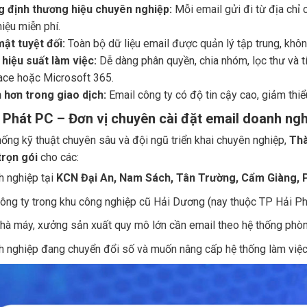
 định thương hiệu chuyên nghiệp:
Mỗi email gửi đi từ địa chỉ 
iệu miễn phí.
ật tuyệt đối:
Toàn bộ dữ liệu email được quản lý tập trung, không 
hiệu suất làm việc:
Dễ dàng phân quyền, chia nhóm, lọc thư và 
ce hoặc Microsoft 365.
n hơn trong giao dịch:
Email công ty có độ tin cậy cao, giảm thi
Phát PC – Đơn vị chuyên cài đặt email doanh ngh
hống kỹ thuật chuyên sâu và đội ngũ triển khai chuyên nghiệp,
Thà
trọn gói
cho các:
 nghiệp tại
KCN Đại An, Nam Sách, Tân Trường, Cẩm Giàng, 
ông ty trong khu công nghiệp cũ Hải Dương (nay thuộc TP Hải P
hà máy, xưởng sản xuất quy mô lớn cần email theo hệ thống phò
 nghiệp đang chuyển đổi số và muốn nâng cấp hệ thống làm việc