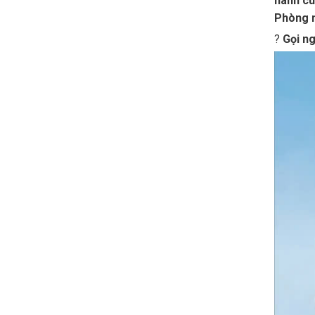
hành cù
Phòng 
?
Gọi ng