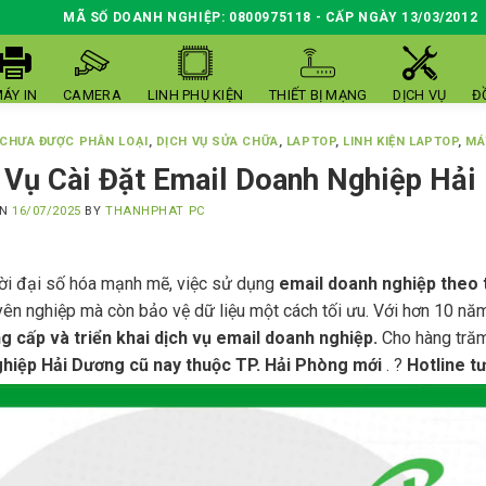
MÃ SỐ DOANH NGHIỆP: 0800975118 - CẤP NGÀY 13/03/2012
ÁY IN
CAMERA
LINH PHỤ KIỆN
THIẾT BỊ MẠNG
DỊCH VỤ
Đ
CHƯA ĐƯỢC PHÂN LOẠI
,
DỊCH VỤ SỬA CHỮA
,
LAPTOP
,
LINH KIỆN LAPTOP
,
MÁ
 Vụ Cài Đặt Email Doanh Nghiệp Hải
ON
16/07/2025
BY
THANHPHAT PC
hời đại số hóa mạnh mẽ, việc sử dụng
email doanh nghiệp theo 
yên nghiệp mà còn bảo vệ dữ liệu một cách tối ưu. Với hơn 10 nă
g cấp và triển khai dịch vụ email doanh nghiệp.
Cho hàng trăm 
hiệp Hải Dương cũ nay thuộc TP. Hải Phòng mới
. ?
Hotline t