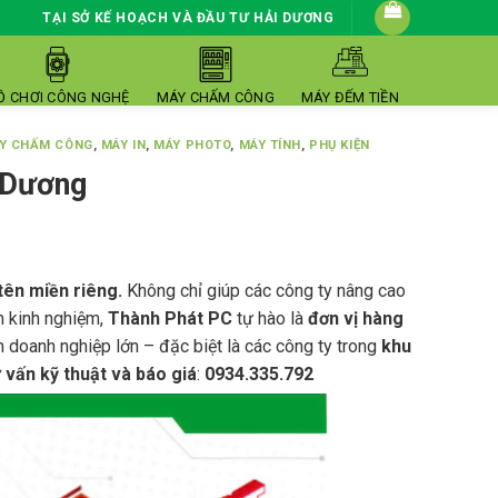
TẠI SỞ KẾ HOẠCH VÀ ĐẦU TƯ HẢI DƯƠNG
Ồ CHƠI CÔNG NGHỆ
MÁY CHẤM CÔNG
MÁY ĐẾM TIỀN
Y CHẤM CÔNG
,
MÁY IN
,
MÁY PHOTO
,
MÁY TÍNH
,
PHỤ KIỆN
 Dương
tên miền riêng.
Không chỉ giúp các công ty nâng cao
m kinh nghiệm,
Thành Phát PC
tự hào là
đơn vị hàng
doanh nghiệp lớn – đặc biệt là các công ty trong
khu
ư vấn kỹ thuật và báo giá
:
0934.335.792