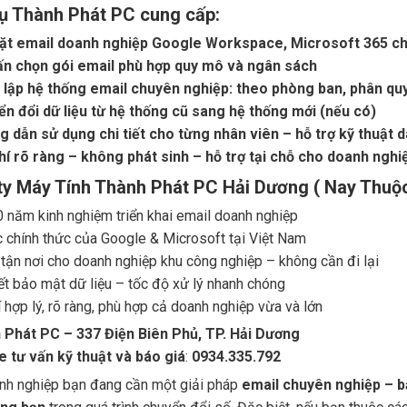
ụ Thành Phát PC cung cấp:
đặt email doanh nghiệp Google Workspace, Microsoft 365 ch
ấn chọn gói email phù hợp quy mô và ngân sách
 lập hệ thống email chuyên nghiệp: theo phòng ban, phân qu
n đổi dữ liệu từ hệ thống cũ sang hệ thống mới (nếu có)
 dẫn sử dụng chi tiết cho từng nhân viên – hỗ trợ kỹ thuật d
hí rõ ràng – không phát sinh – hỗ trợ tại chỗ cho doanh ngh
y Máy Tính Thành Phát PC Hải Dương ( Nay Thuộc
 năm kinh nghiệm triển khai email doanh nghiệp
c chính thức của Google & Microsoft tại Việt Nam
 tận nơi cho doanh nghiệp khu công nghiệp – không cần đi lại
t bảo mật dữ liệu – tốc độ xử lý nhanh chóng
í hợp lý, rõ ràng, phù hợp cả doanh nghiệp vừa và lớn
 Phát PC – 337 Điện Biên Phủ, TP. Hải Dương
e tư vấn kỹ thuật và báo giá
:
0934.335.792
nh nghiệp bạn đang cần một giải pháp
email chuyên nghiệp – b