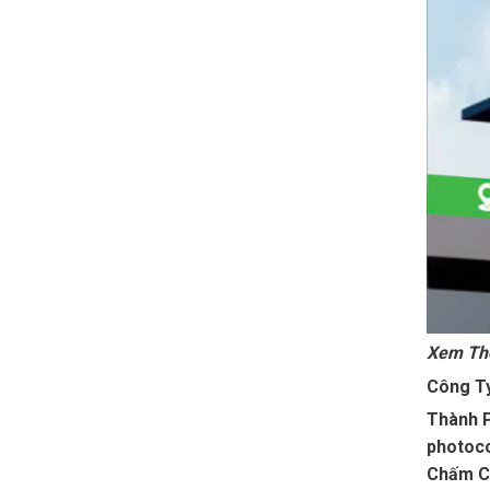
Xem T
Công T
Thành P
photoco
Chấm Cô