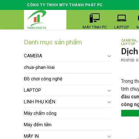
Skip
CÔNG TY TNHH MTV THÀNH PHÁT PC
to
content
MÁY TÍNH PC
LAPTOP
M
Danh mục sản phẩm
CAMERA
,
LAPTOP
Dịch
CAMERA
POSTED 
chua-phan-loai
Đồ chơi công nghệ
Trong t
tính chu
LAPTOP
đầu cun
LINH PHỤ KIỆN
công ng
Máy chấm công
Máy đếm tiền
MÁY IN