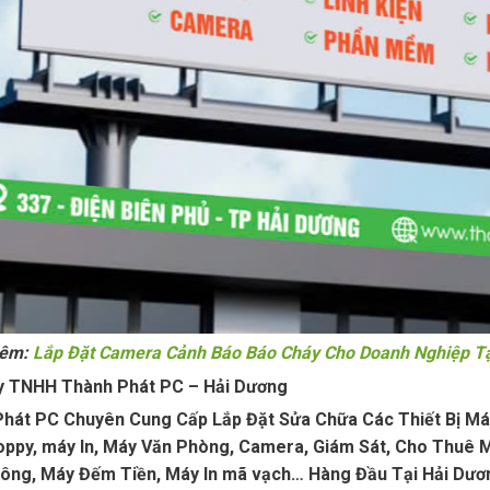
hêm:
Lắp Đặt Camera Cảnh Báo Báo Cháy Cho Doanh Nghiệp Tạ
y TNHH Thành Phát PC – Hải Dương
hát PC Chuyên Cung Cấp Lắp Đặt Sửa Chữa Các Thiết Bị Máy T
ppy, máy In, Máy Văn Phòng, Camera, Giám Sát, Cho Thuê M
ng, Máy Đếm Tiền, Máy In mã vạch… Hàng Đầu Tại Hải Dươn