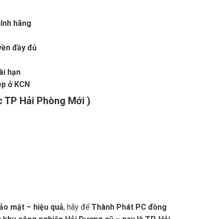
ính hãng
yền đầy đủ
ài hạn
iệp ở KCN
 TP Hải Phòng Mới )
ảo mật – hiệu quả
, hãy để
Thành Phát PC đồng