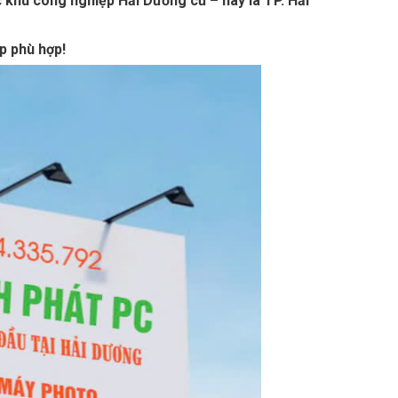
c
khu công nghiệp Hải Dương cũ – nay là TP. Hải
p phù hợp!