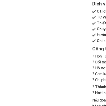
Dịch v
✔️
Cài 
✔️
Tư v
✔️
Thiết
✔️
Chuyể
✔️
Hướng
✔️
Chi p
Công t
? Hơn 10
? Đối tá
? Hỗ trợ
? Cam kế
? Chi ph
?
Thành
?
Hotlin
Nếu doa