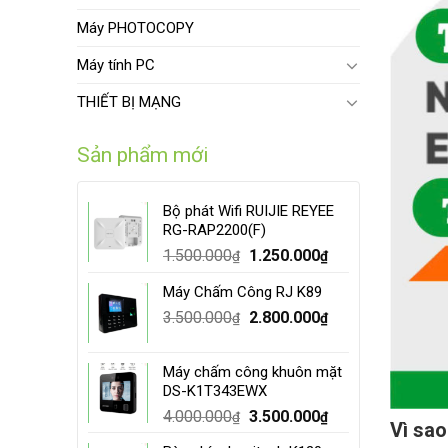
Máy PHOTOCOPY
Máy tính PC
THIẾT BỊ MẠNG
Sản phẩm mới
Bộ phát Wifi RUIJIE REYEE
RG-RAP2200(F)
Original
Current
1.500.000
1.250.000
₫
₫
price
price
Máy Chấm Công RJ K89
was:
is:
Original
Current
3.500.000
1.500.000₫.
2.800.000
1.250.000₫.
₫
₫
price
price
was:
is:
Máy chấm công khuôn mặt
3.500.000₫.
2.800.000₫.
DS-K1T343EWX
Original
Current
4.000.000
3.500.000
₫
₫
Vì sao
price
price