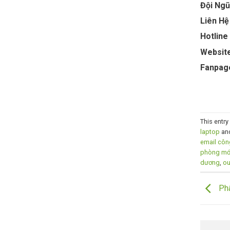
Đội Ngũ
Liên Hệ
Hotline
Website
Fanpag
This entr
laptop
an
email côn
phòng mớ
dương
,
ou
Phâ