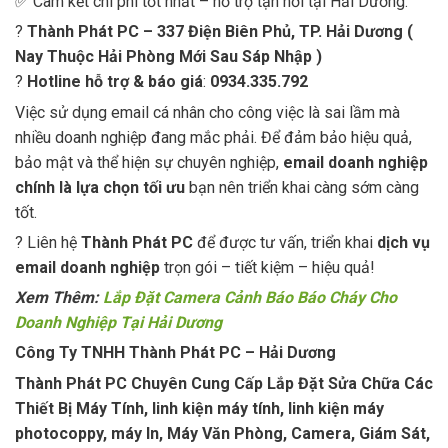
✅ Cam kết chi phí tốt nhất – hỗ trợ tận nơi tại Hải Dương.
?
Thành Phát PC – 337 Điện Biên Phủ, TP. Hải Dương (
Nay Thuộc Hải Phòng Mới Sau Sáp Nhập )
?
Hotline hỗ trợ & báo giá
:
0934.335.792
Việc sử dụng email cá nhân cho công việc là sai lầm mà
nhiều doanh nghiệp đang mắc phải. Để đảm bảo hiệu quả,
bảo mật và thể hiện sự chuyên nghiệp,
email doanh nghiệp
chính là lựa chọn tối ưu
bạn nên triển khai càng sớm càng
tốt.
? Liên hệ
Thành Phát PC
để được tư vấn, triển khai
dịch vụ
email doanh nghiệp
trọn gói – tiết kiệm – hiệu quả!
Xem Thêm:
Lắp Đặt Camera Cảnh Báo Báo Cháy Cho
Doanh Nghiệp Tại Hải Dương
Công Ty TNHH Thành Phát PC – Hải Dương
Thành Phát PC Chuyên Cung Cấp Lắp Đặt Sửa Chữa Các
Thiết Bị Máy Tính, linh kiện máy tính, linh kiện máy
photocoppy, máy In, Máy Văn Phòng, Camera, Giám Sát,