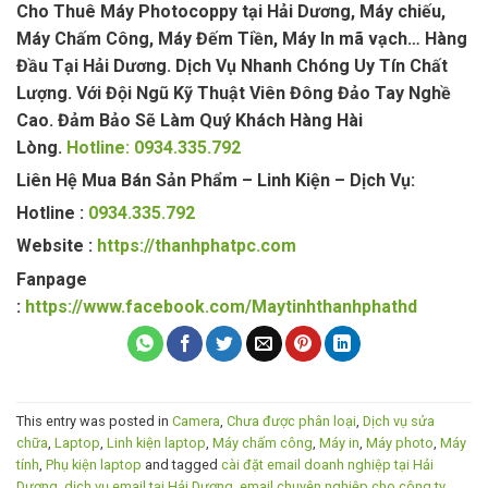
Cho Thuê Máy Photocoppy tại Hải Dương, Máy chiếu,
Máy Chấm Công, Máy Đếm Tiền, Máy In mã vạch… Hàng
Đầu Tại Hải Dương. Dịch Vụ Nhanh Chóng Uy Tín Chất
Lượng. Với Đội Ngũ Kỹ Thuật Viên Đông Đảo Tay Nghề
Cao. Đảm Bảo Sẽ Làm Quý Khách Hàng Hài
Lòng.
Hotline: 0934.335.792
Liên Hệ Mua Bán Sản Phẩm – Linh Kiện – Dịch Vụ:
Hotline :
0934.335.792
Website :
https://thanhphatpc.com
Fanpage
:
https://www.facebook.com/Maytinhthanhphathd
This entry was posted in
Camera
,
Chưa được phân loại
,
Dịch vụ sửa
chữa
,
Laptop
,
Linh kiện laptop
,
Máy chấm công
,
Máy in
,
Máy photo
,
Máy
tính
,
Phụ kiện laptop
and tagged
cài đặt email doanh nghiệp tại Hải
Dương
,
dịch vụ email tại Hải Dương
,
email chuyên nghiệp cho công ty
,