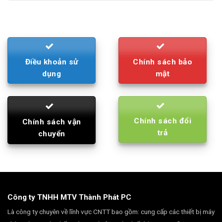
was:
is:
790.000₫.
710.000₫.
Điều khoản sử
Chính sách bảo
dụng
mật
Chính sách đổi
Chính sách vận
trả
chuyển
Công ty TNHH MTV Thành Phát PC
Là công ty chuyên về lĩnh vực CNTT bao gồm: cung cấp các thiết bị máy