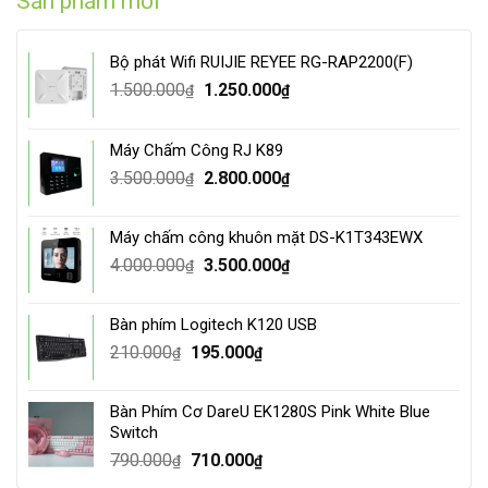
Sản phẩm mới
Bộ phát Wifi RUIJIE REYEE RG-RAP2200(F)
Original
Current
1.500.000
1.250.000
₫
₫
price
price
was:
is:
Máy Chấm Công RJ K89
1.500.000₫.
1.250.000₫.
Original
Current
3.500.000
2.800.000
₫
₫
price
price
was:
is:
Máy chấm công khuôn mặt DS-K1T343EWX
3.500.000₫.
2.800.000₫.
Original
Current
4.000.000
3.500.000
₫
₫
price
price
was:
is:
Bàn phím Logitech K120 USB
4.000.000₫.
3.500.000₫.
Original
Current
210.000
195.000
₫
₫
price
price
was:
is:
Bàn Phím Cơ DareU EK1280S Pink White Blue
210.000₫.
195.000₫.
Switch
Original
Current
790.000
710.000
₫
₫
price
price