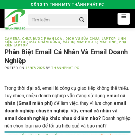
Skip
CÔNG TY TNHH MTV THÀNH PHÁT PC
to
Search
content
for:
CAMERA
,
CHƯA ĐƯỢC PHÂN LOẠI
,
DỊCH VỤ SỬA CHỮA
,
LAPTOP
,
LINH
KIỆN LAPTOP
,
MÁY CHẤM CÔNG
,
MÁY IN
,
MÁY PHOTO
,
MÁY TÍNH
,
PHỤ
KIỆN LAPTOP
Phân Biệt Email Cá Nhân Và Email Doanh
Nghiệp
POSTED ON
16/07/2025
BY
THANHPHAT PC
Trong thời đại số, email là công cụ giao tiếp không thể thiếu.
Tuy nhiên, nhiều doanh nghiệp vẫn đang sử dụng
email cá
nhân (Gmail miễn phí)
để làm việc, thay vì lựa chọn
email
doanh nghiệp chuyên nghiệp
. Vậy
email cá nhân và
email doanh nghiệp khác nhau ở điểm nào?
Doanh nghiệp
nên chọn loại nào để tối ưu hiệu quả và bảo mật?